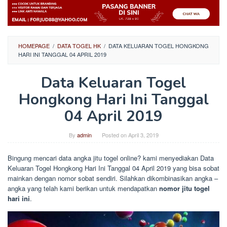
HOMEPAGE
/
DATA TOGEL HK
/
DATA KELUARAN TOGEL HONGKONG
HARI INI TANGGAL 04 APRIL 2019
Data Keluaran Togel
Hongkong Hari Ini Tanggal
04 April 2019
By
admin
Posted on
April 3, 2019
Bingung mencari data angka jitu togel online? kami menyediakan Data
Keluaran Togel Hongkong Hari Ini Tanggal 04 April 2019 yang bisa sobat
mainkan dengan nomor sobat sendiri. Silahkan dikombinasikan angka –
angka yang telah kami berikan untuk mendapatkan
nomor jitu togel
hari ini
.