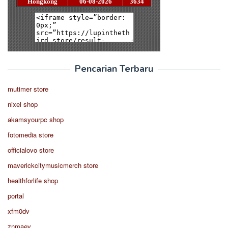
Pencarian Terbaru
mutimer store
nixel shop
akamsyourpc shop
fotomedia store
officialovo store
maverickcitymusicmerch store
healthforlife shop
portal
xfm0dv
znmaev