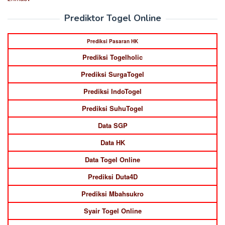
Prediktor Togel Online
Prediksi Pasaran HK
Prediksi Togelholic
Prediksi SurgaTogel
Prediksi IndoTogel
Prediksi SuhuTogel
Data SGP
Data HK
Data Togel Online
Prediksi Duta4D
Prediksi Mbahsukro
Syair Togel Online