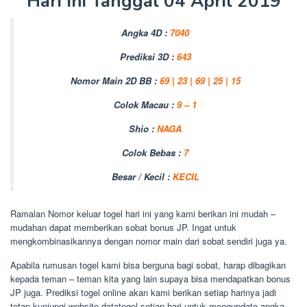
Hari Ini Tanggal 04 April 2019
Angka 4D :
7040
Prediksi 3D :
643
Nomor Main 2D BB :
69 | 23 | 69 | 25 | 15
Colok Macau :
9 – 1
Shio :
NAGA
Colok Bebas :
7
Besar / Kecil :
KECIL
Ramalan Nomor keluar togel hari ini yang kami berikan ini mudah –
mudahan dapat memberikan sobat bonus JP. Ingat untuk
mengkombinasikannya dengan nomor main dari sobat sendiri juga ya.
Apabila rumusan togel kami bisa berguna bagi sobat, harap dibagikan
kepada teman – teman kita yang lain supaya bisa mendapatkan bonus
JP juga. Prediksi togel online akan kami berikan setiap harinya jadi
tetap kunjungi website datatogel setiap hari untuk mengupdate angka