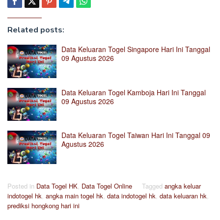
Related posts:
Data Keluaran Togel Singapore Hari Ini Tanggal
09 Agustus 2026
Data Keluaran Togel Kamboja Hari Ini Tanggal
09 Agustus 2026
Data Keluaran Togel Taiwan Hari Ini Tanggal 09
Agustus 2026
Posted in
Data Togel HK
,
Data Togel Online
Tagged
angka keluar
indotogel hk
,
angka main togel hk
,
data indotogel hk
,
data keluaran hk
,
prediksi hongkong hari ini