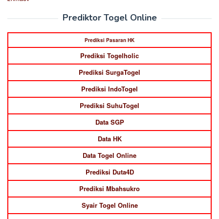
Prediktor Togel Online
Prediksi Pasaran HK
Prediksi Togelholic
Prediksi SurgaTogel
Prediksi IndoTogel
Prediksi SuhuTogel
Data SGP
Data HK
Data Togel Online
Prediksi Duta4D
Prediksi Mbahsukro
Syair Togel Online