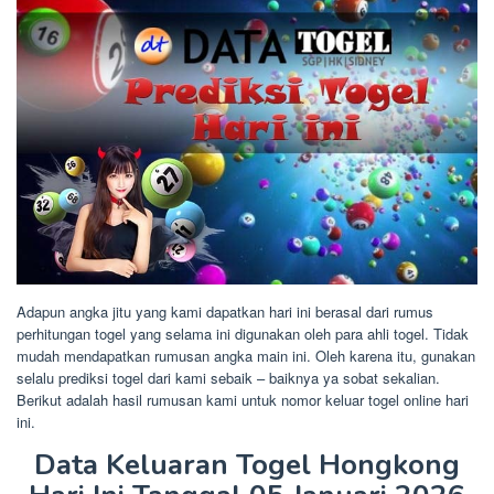
Adapun angka jitu yang kami dapatkan hari ini berasal dari rumus
perhitungan togel yang selama ini digunakan oleh para ahli togel. Tidak
mudah mendapatkan rumusan angka main ini. Oleh karena itu, gunakan
selalu prediksi togel dari kami sebaik – baiknya ya sobat sekalian.
Berikut adalah hasil rumusan kami untuk nomor keluar togel online hari
ini.
Data Keluaran Togel Hongkong