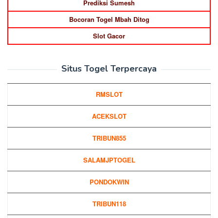
Prediksi Sumesh
Bocoran Togel Mbah Ditog
Slot Gacor
Situs Togel Terpercaya
RMSLOT
ACEKSLOT
TRIBUN855
SALAMJPTOGEL
PONDOKWIN
TRIBUN118