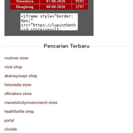
Pencarian Terbaru
mutimer store
nixel shop
akamsyourpc shop
fotomedia store
officialovo store
maverickcitymusicmerch store
healthforlife shop
portal
xfm0dv