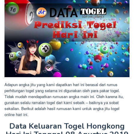
Adapun angka jitu yang kami dapatkan hari ini berasal dari rumus
perhitungan togel yang selama ini digunakan oleh para pakar togel.
Tidak mudah mendapatkan rumusan angka main ini. Oleh karena itu,
gunakan selalu ramalan togel dari kami sebaik – baiknya ya sobat
sekalian. Berikut adalah hasil rumusan kami untuk angka jitu togel
online hari ini.
Data Keluaran Togel Hongkong