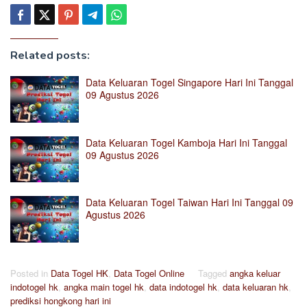
Related posts:
Data Keluaran Togel Singapore Hari Ini Tanggal
09 Agustus 2026
Data Keluaran Togel Kamboja Hari Ini Tanggal
09 Agustus 2026
Data Keluaran Togel Taiwan Hari Ini Tanggal 09
Agustus 2026
Posted in
Data Togel HK
,
Data Togel Online
Tagged
angka keluar
indotogel hk
,
angka main togel hk
,
data indotogel hk
,
data keluaran hk
,
prediksi hongkong hari ini