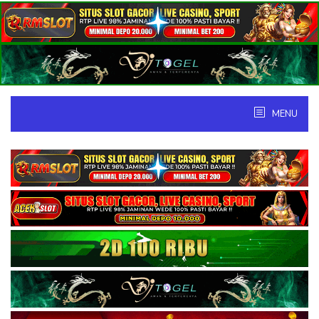
Skip
to
content
MENU