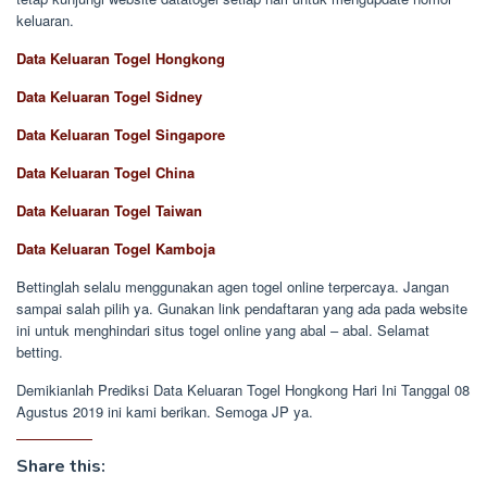
keluaran.
Data Keluaran Togel Hongkong
Data Keluaran Togel Sidney
Data Keluaran Togel Singapore
Data Keluaran Togel China
Data Keluaran Togel Taiwan
Data Keluaran Togel Kamboja
Bettinglah selalu menggunakan agen togel online terpercaya. Jangan
sampai salah pilih ya. Gunakan link pendaftaran yang ada pada website
ini untuk menghindari situs togel online yang abal – abal. Selamat
betting.
Demikianlah Prediksi Data Keluaran Togel Hongkong Hari Ini Tanggal 08
Agustus 2019 ini kami berikan. Semoga JP ya.
Share this: