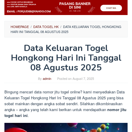
HOMEPAGE
/
DATA TOGEL HK
/
DATA KELUARAN TOGEL HONGKONG
HARI INI TANGGAL 08 AGUSTUS 2025
Data Keluaran Togel
Hongkong Hari Ini Tanggal
08 Agustus 2025
By
admin
Posted on
August 7, 2025
Bingung mencari data nomor jitu togel online? kami menyediakan Data
Keluaran Togel Hongkong Hari Ini Tanggal 08 Agustus 2025 yang bisa
sobat mainkan dengan angka sobat sendiri. Silahkan dikombinasikan
angka – angka yang telah kami berikan untuk mendapatkan
nomor jitu
togel hari ini
.