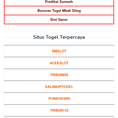
Prediksi Sumesh
Bocoran Togel Mbah Ditog
Slot Gacor
Situs Togel Terpercaya
RMSLOT
ACEKSLOT
TRIBUN855
SALAMJPTOGEL
PONDOKWIN
TRIBUN118