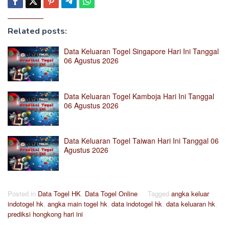
Related posts:
Data Keluaran Togel Singapore Hari Ini Tanggal
06 Agustus 2026
Data Keluaran Togel Kamboja Hari Ini Tanggal
06 Agustus 2026
Data Keluaran Togel Taiwan Hari Ini Tanggal 06
Agustus 2026
Posted in
Data Togel HK
,
Data Togel Online
Tagged
angka keluar
indotogel hk
,
angka main togel hk
,
data indotogel hk
,
data keluaran hk
,
prediksi hongkong hari ini