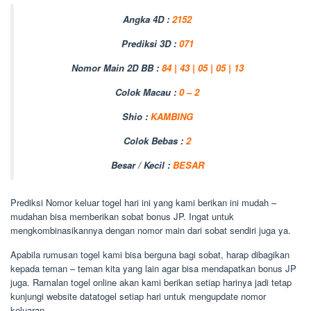
Angka 4D :
2152
Prediksi 3D :
071
Nomor Main 2D BB :
84 | 43 | 05 | 05 | 13
Colok Macau :
0 – 2
Shio :
KAMBING
Colok Bebas :
2
Besar / Kecil :
BESAR
Prediksi Nomor keluar togel hari ini yang kami berikan ini mudah –
mudahan bisa memberikan sobat bonus JP. Ingat untuk
mengkombinasikannya dengan nomor main dari sobat sendiri juga ya.
Apabila rumusan togel kami bisa berguna bagi sobat, harap dibagikan
kepada teman – teman kita yang lain agar bisa mendapatkan bonus JP
juga. Ramalan togel online akan kami berikan setiap harinya jadi tetap
kunjungi website datatogel setiap hari untuk mengupdate nomor
keluaran.