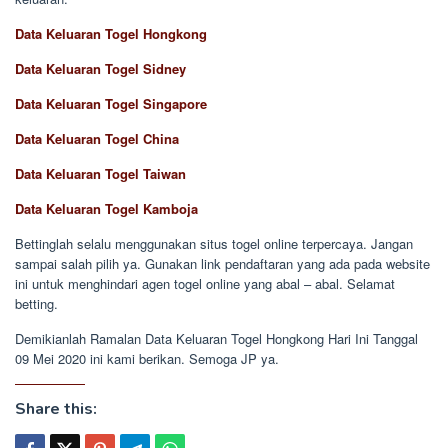
Data Keluaran Togel Hongkong
Data Keluaran Togel Sidney
Data Keluaran Togel Singapore
Data Keluaran Togel China
Data Keluaran Togel Taiwan
Data Keluaran Togel Kamboja
Bettinglah selalu menggunakan situs togel online terpercaya. Jangan
sampai salah pilih ya. Gunakan link pendaftaran yang ada pada website
ini untuk menghindari agen togel online yang abal – abal. Selamat
betting.
Demikianlah Ramalan Data Keluaran Togel Hongkong Hari Ini Tanggal
09 Mei 2020 ini kami berikan. Semoga JP ya.
Share this: