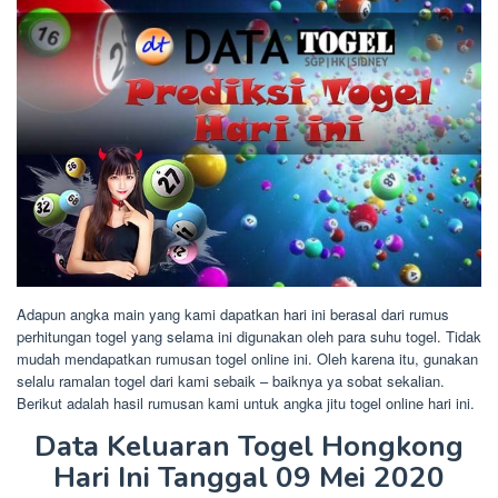
Adapun angka main yang kami dapatkan hari ini berasal dari rumus
perhitungan togel yang selama ini digunakan oleh para suhu togel. Tidak
mudah mendapatkan rumusan togel online ini. Oleh karena itu, gunakan
selalu ramalan togel dari kami sebaik – baiknya ya sobat sekalian.
Berikut adalah hasil rumusan kami untuk angka jitu togel online hari ini.
Data Keluaran Togel Hongkong
Hari Ini Tanggal 09 Mei 2020