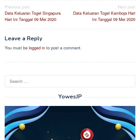
Post
Previous post
Next post
Data Keluaran Togel Singapura
Data Keluaran Togel Kamboja Hari
navigation
Hari Ini Tanggal 09 Mei 2020
Ini Tanggal 09 Mei 2020
Leave a Reply
You must be
logged in
to post a comment.
Search
for:
YowesJP