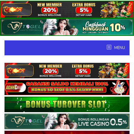
Skip
to
content
MENU