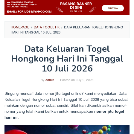
HOMEPAGE
/
DATA TOGEL HK
/
DATA KELUARAN TOGEL HONGKONG
HARI INI TANGGAL 10 JULI 2026
Data Keluaran Togel
Hongkong Hari Ini Tanggal
10 Juli 2026
By
admin
Posted on
July 9, 2026
Bingung mencari data nomor jitu togel online? kami menyediakan Data
Keluaran Togel Hongkong Hari Ini Tanggal 10 Juli 2026 yang bisa sobat
mainkan dengan nomor sobat sendiri. Silahkan dikombinasikan nomor-
nomor yang telah kami berikan untuk mendapatkan
nomor jitu togel
hari ini
.