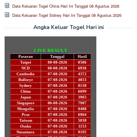
Data Keluaran Togel China Hari Ini Tanggal 08 Agustus 2026
Data Keluaran Togel Sidney Hari Ini Tanggal 08 Agustus 2026
Angka Keluar Togel Hari ini