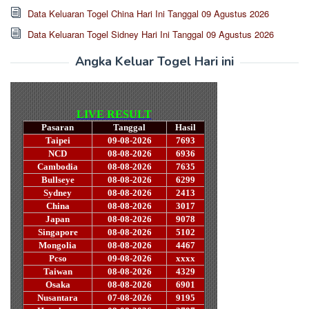
Data Keluaran Togel China Hari Ini Tanggal 09 Agustus 2026
Data Keluaran Togel Sidney Hari Ini Tanggal 09 Agustus 2026
Angka Keluar Togel Hari ini