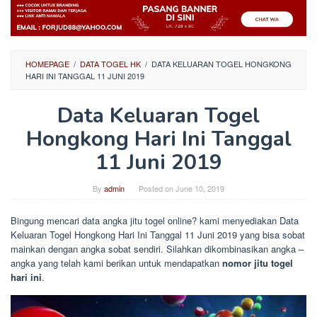
HOMEPAGE
/
DATA TOGEL HK
/
DATA KELUARAN TOGEL HONGKONG
HARI INI TANGGAL 11 JUNI 2019
Data Keluaran Togel
Hongkong Hari Ini Tanggal
11 Juni 2019
By
admin
Posted on
June 10, 2019
Bingung mencari data angka jitu togel online? kami menyediakan Data
Keluaran Togel Hongkong Hari Ini Tanggal 11 Juni 2019 yang bisa sobat
mainkan dengan angka sobat sendiri. Silahkan dikombinasikan angka –
angka yang telah kami berikan untuk mendapatkan
nomor jitu togel
hari ini
.