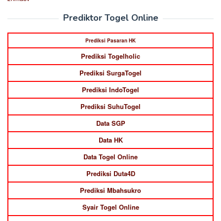
Prediktor Togel Online
Prediksi Pasaran HK
Prediksi Togelholic
Prediksi SurgaTogel
Prediksi IndoTogel
Prediksi SuhuTogel
Data SGP
Data HK
Data Togel Online
Prediksi Duta4D
Prediksi Mbahsukro
Syair Togel Online