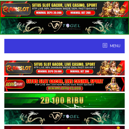
Skip
to
content
MENU