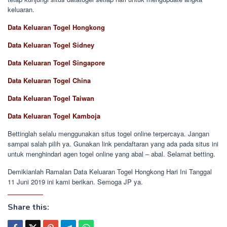
keluaran.
Data Keluaran Togel Hongkong
Data Keluaran Togel Sidney
Data Keluaran Togel Singapore
Data Keluaran Togel China
Data Keluaran Togel Taiwan
Data Keluaran Togel Kamboja
Bettinglah selalu menggunakan situs togel online terpercaya. Jangan
sampai salah pilih ya. Gunakan link pendaftaran yang ada pada situs ini
untuk menghindari agen togel online yang abal – abal. Selamat betting.
Demikianlah Ramalan Data Keluaran Togel Hongkong Hari Ini Tanggal
11 Juni 2019 ini kami berikan. Semoga JP ya.
Share this: