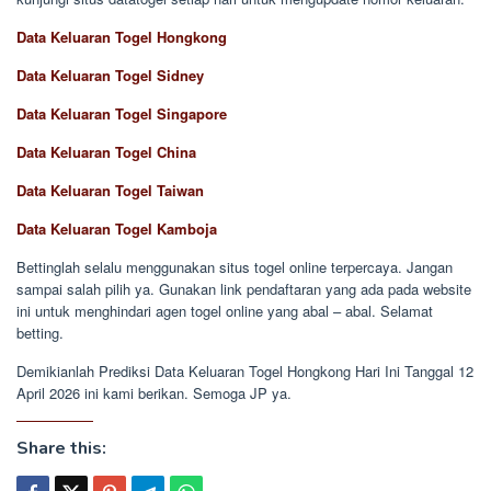
Data Keluaran Togel Hongkong
Data Keluaran Togel Sidney
Data Keluaran Togel Singapore
Data Keluaran Togel China
Data Keluaran Togel Taiwan
Data Keluaran Togel Kamboja
Bettinglah selalu menggunakan situs togel online terpercaya. Jangan
sampai salah pilih ya. Gunakan link pendaftaran yang ada pada website
ini untuk menghindari agen togel online yang abal – abal. Selamat
betting.
Demikianlah Prediksi Data Keluaran Togel Hongkong Hari Ini Tanggal 12
April 2026 ini kami berikan. Semoga JP ya.
Share this: