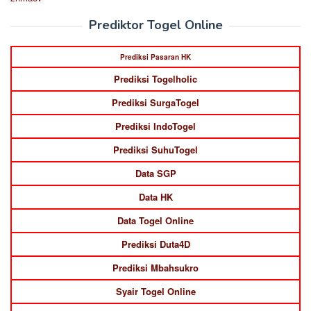
Prediktor Togel Online
Prediksi Pasaran HK
Prediksi Togelholic
Prediksi SurgaTogel
Prediksi IndoTogel
Prediksi SuhuTogel
Data SGP
Data HK
Data Togel Online
Prediksi Duta4D
Prediksi Mbahsukro
Syair Togel Online