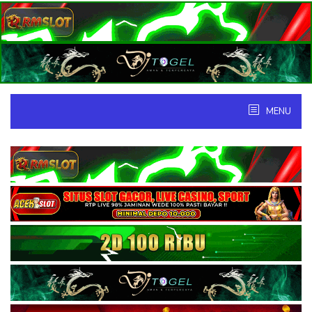
Skip
to
content
MENU