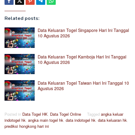
Related posts:
Data Keluaran Togel Singapore Hari Ini Tanggal
10 Agustus 2026
Data Keluaran Togel Kamboja Hari Ini Tanggal
10 Agustus 2026
Data Keluaran Togel Taiwan Hari Ini Tanggal 10
Agustus 2026
Posted in
Data Togel HK
,
Data Togel Online
Tagged
angka keluar
indotogel hk
,
angka main togel hk
,
data indotogel hk
,
data keluaran hk
,
prediksi hongkong hari ini