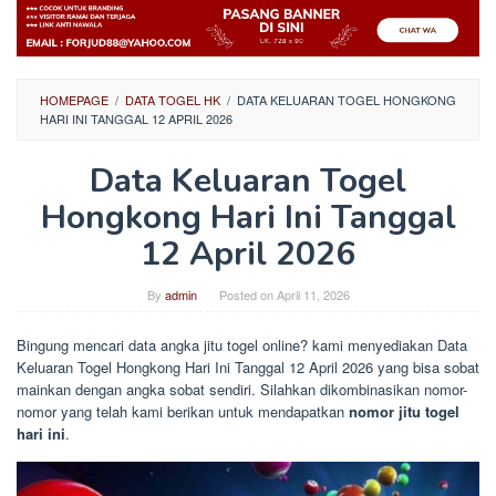
HOMEPAGE
/
DATA TOGEL HK
/
DATA KELUARAN TOGEL HONGKONG
HARI INI TANGGAL 12 APRIL 2026
Data Keluaran Togel
Hongkong Hari Ini Tanggal
12 April 2026
By
admin
Posted on
April 11, 2026
Bingung mencari data angka jitu togel online? kami menyediakan Data
Keluaran Togel Hongkong Hari Ini Tanggal 12 April 2026 yang bisa sobat
mainkan dengan angka sobat sendiri. Silahkan dikombinasikan nomor-
nomor yang telah kami berikan untuk mendapatkan
nomor jitu togel
hari ini
.