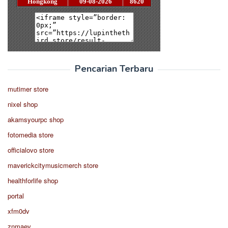
Pencarian Terbaru
mutimer store
nixel shop
akamsyourpc shop
fotomedia store
officialovo store
maverickcitymusicmerch store
healthforlife shop
portal
xfm0dv
znmaev