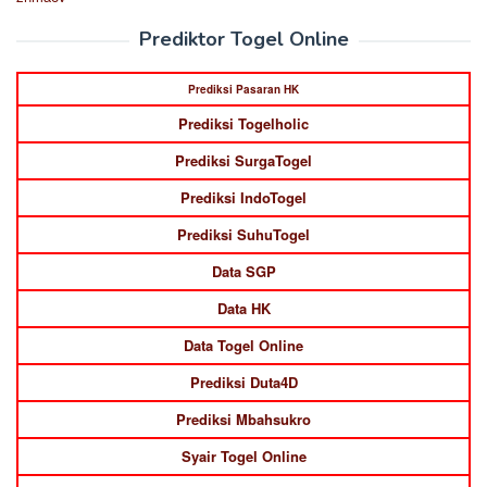
Prediktor Togel Online
Prediksi Pasaran HK
Prediksi Togelholic
Prediksi SurgaTogel
Prediksi IndoTogel
Prediksi SuhuTogel
Data SGP
Data HK
Data Togel Online
Prediksi Duta4D
Prediksi Mbahsukro
Syair Togel Online