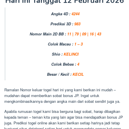
Hari Ini Tanggal 12 Februari 2026
Angka 4D :
4244
Prediksi 3D :
983
Nomor Main 2D BB :
11 | 79 | 09 | 16 | 43
Colok Macau :
1 – 3
Shio :
KELINCI
Colok Bebas :
4
Besar / Kecil :
KECIL
Ramalan Nomor keluar togel hari ini yang kami berikan ini mudah –
mudahan dapat memberikan sobat bonus JP. Ingat untuk
mengkombinasikannya dengan angka main dari sobat sendiri juga ya.
Apabila rumusan togel kami bisa berguna bagi sobat, harap dibagikan
kepada teman – teman kita yang lain agar bisa mendapatkan bonus JP
juga. Prediksi togel online akan kami berikan setiap harinya jadi tetap
kunjungi situs datatogel setiap hari untuk mengupdate nomor keluaran.