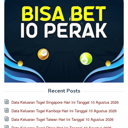
Recent Posts
Data Keluaran Togel Singapore Hari Ini Tanggal 10 Agustus 2026
Data Keluaran Togel Kamboja Hari Ini Tanggal 10 Agustus 2026
Data Keluaran Togel Taiwan Hari Ini Tanggal 10 Agustus 2026
Data Keluaran Togel China Hari Ini Tanggal 10 Agustus 2026