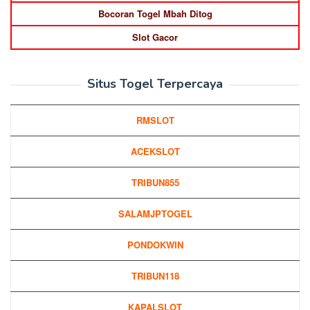
Bocoran Togel Mbah Ditog
Slot Gacor
Situs Togel Terpercaya
RMSLOT
ACEKSLOT
TRIBUN855
SALAMJPTOGEL
PONDOKWIN
TRIBUN118
KAPALSLOT