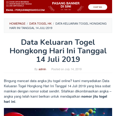
HOMEPAGE
/
DATA TOGEL HK
/
DATA KELUARAN TOGEL HONGKONG
HARI INI TANGGAL 14 JULI 2019
Data Keluaran Togel
Hongkong Hari Ini Tanggal
14 Juli 2019
By
admin
Posted on
July 14, 2019
Bingung mencari data angka jitu togel online? kami menyediakan Data
Keluaran Togel Hongkong Hari Ini Tanggal 14 Juli 2019 yang bisa sobat
mainkan dengan nomor sobat sendiri. Silahkan dikombinasikan angka –
angka yang telah kami berikan untuk mendapatkan
nomor jitu togel
hari ini
.