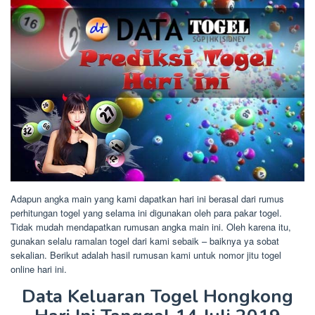
Adapun angka main yang kami dapatkan hari ini berasal dari rumus
perhitungan togel yang selama ini digunakan oleh para pakar togel.
Tidak mudah mendapatkan rumusan angka main ini. Oleh karena itu,
gunakan selalu ramalan togel dari kami sebaik – baiknya ya sobat
sekalian. Berikut adalah hasil rumusan kami untuk nomor jitu togel
online hari ini.
Data Keluaran Togel Hongkong