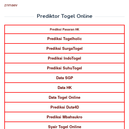
znmaev
Prediktor Togel Online
Prediksi Pasaran HK
Prediksi Togelholic
Prediksi SurgaTogel
Prediksi IndoTogel
Prediksi SuhuTogel
Data SGP
Data HK
Data Togel Online
Prediksi Duta4D
Prediksi Mbahsukro
Syair Togel Online