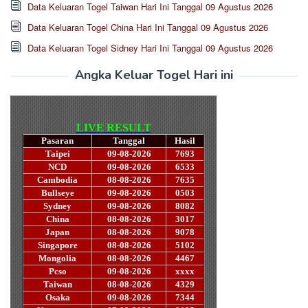
Data Keluaran Togel Taiwan Hari Ini Tanggal 09 Agustus 2026
Data Keluaran Togel China Hari Ini Tanggal 09 Agustus 2026
Data Keluaran Togel Sidney Hari Ini Tanggal 09 Agustus 2026
Angka Keluar Togel Hari ini