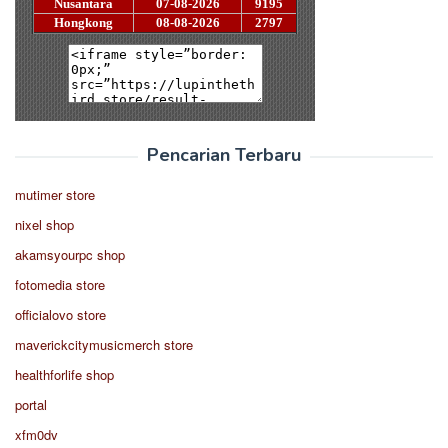
Pencarian Terbaru
mutimer store
nixel shop
akamsyourpc shop
fotomedia store
officialovo store
maverickcitymusicmerch store
healthforlife shop
portal
xfm0dv