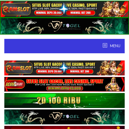
Skip
to
content
MENU