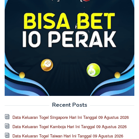
Recent Posts
Data Keluaran Togel Singapore Hari Ini Tanggal 09 Agustus 2026
Data Keluaran Togel Kamboja Hari Ini Tanggal 09 Agustus 2026
Data Keluaran Togel Taiwan Hari Ini Tanggal 09 Agustus 2026