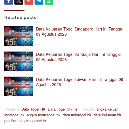
Related posts:
Data Keluaran Togel Singapore Hari Ini Tanggal
09 Agustus 2026
Data Keluaran Togel Kamboja Hari Ini Tanggal
09 Agustus 2026
Data Keluaran Togel Taiwan Hari Ini Tanggal 09
Agustus 2026
Posted in
Data Togel HK
,
Data Togel Online
Tagged
angka keluar
indotogel hk
,
angka main togel hk
,
data indotogel hk
,
data keluaran hk
,
prediksi hongkong hari ini