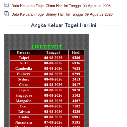
Data Keluaran Togel China Hari Ini Tanggal 09 Agustus 2026
Data Keluaran Togel Sidney Hari Ini Tanggal 09 Agustus 2026
Angka Keluar Togel Hari ini