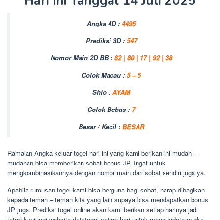
Hari Ini Tanggal 14 Juli 2025
Angka 4D :
4495
Prediksi 3D :
547
Nomor Main 2D BB :
82 | 80 | 17 | 92 | 38
Colok Macau :
5 – 5
Shio :
AYAM
Colok Bebas :
7
Besar / Kecil :
BESAR
Ramalan Angka keluar togel hari ini yang kami berikan ini mudah –
mudahan bisa memberikan sobat bonus JP. Ingat untuk
mengkombinasikannya dengan nomor main dari sobat sendiri juga ya.
Apabila rumusan togel kami bisa berguna bagi sobat, harap dibagikan
kepada teman – teman kita yang lain supaya bisa mendapatkan bonus
JP juga. Prediksi togel online akan kami berikan setiap harinya jadi
tetap kunjungi website datatogel setiap hari untuk mengupdate angka