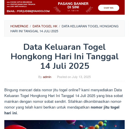
HOMEPAGE
/
DATA TOGEL HK
/
DATA KELUARAN TOGEL HONGKONG
HARI INI TANGGAL 14 JULI 2025
Data Keluaran Togel
Hongkong Hari Ini Tanggal
14 Juli 2025
By
admin
Posted on
July 13, 2025
Bingung mencari data nomor jitu togel online? kami menyediakan Data
Keluaran Togel Hongkong Hari Ini Tanggal 14 Juli 2025 yang bisa sobat
mainkan dengan nomor sobat sendiri. Silahkan dikombinasikan nomor-
nomor yang telah kami berikan untuk mendapatkan
nomor jitu togel
hari ini
.