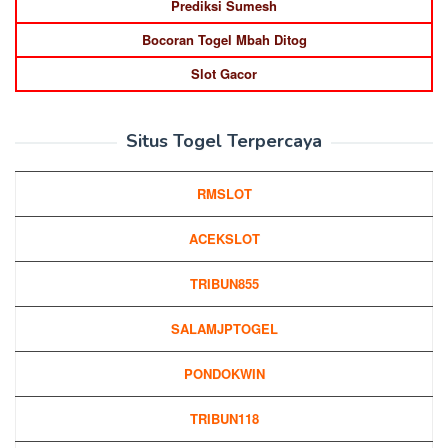
Prediksi Sumesh
Bocoran Togel Mbah Ditog
Slot Gacor
Situs Togel Terpercaya
RMSLOT
ACEKSLOT
TRIBUN855
SALAMJPTOGEL
PONDOKWIN
TRIBUN118