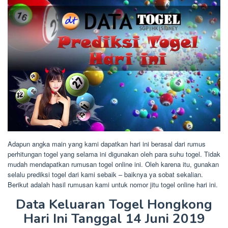
Adapun angka main yang kami dapatkan hari ini berasal dari rumus
perhitungan togel yang selama ini digunakan oleh para suhu togel. Tidak
mudah mendapatkan rumusan togel online ini. Oleh karena itu, gunakan
selalu prediksi togel dari kami sebaik – baiknya ya sobat sekalian.
Berikut adalah hasil rumusan kami untuk nomor jitu togel online hari ini.
Data Keluaran Togel Hongkong
Hari Ini Tanggal 14 Juni 2019