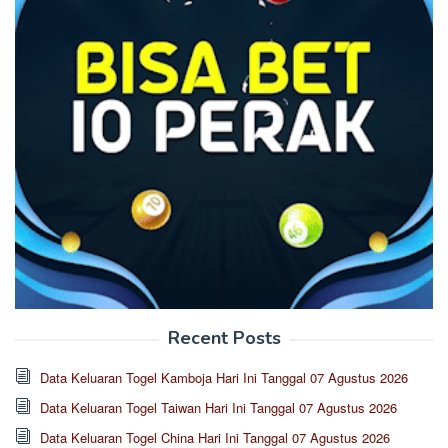
Recent Posts
Data Keluaran Togel Kamboja Hari Ini Tanggal 07 Agustus 2026
Data Keluaran Togel Taiwan Hari Ini Tanggal 07 Agustus 2026
Data Keluaran Togel China Hari Ini Tanggal 07 Agustus 2026