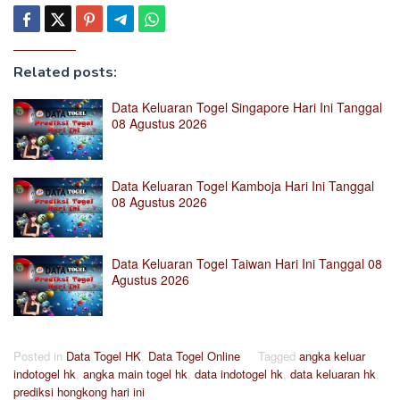
Related posts:
Data Keluaran Togel Singapore Hari Ini Tanggal
08 Agustus 2026
Data Keluaran Togel Kamboja Hari Ini Tanggal
08 Agustus 2026
Data Keluaran Togel Taiwan Hari Ini Tanggal 08
Agustus 2026
Posted in
Data Togel HK
,
Data Togel Online
Tagged
angka keluar
indotogel hk
,
angka main togel hk
,
data indotogel hk
,
data keluaran hk
,
prediksi hongkong hari ini