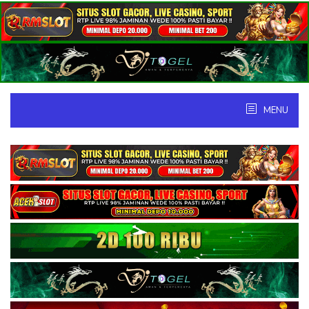
Skip
to
content
MENU