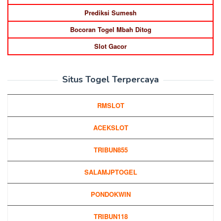
Prediksi Sumesh
Bocoran Togel Mbah Ditog
Slot Gacor
Situs Togel Terpercaya
RMSLOT
ACEKSLOT
TRIBUN855
SALAMJPTOGEL
PONDOKWIN
TRIBUN118