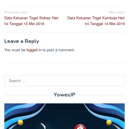
Post
Previous post
Next post
Data Keluaran Togel Sidney Hari
Data Keluaran Togel Kamboja Hari
navigation
Ini Tanggal 13 Mei 2019
Ini Tanggal 14 Mei 2019
Leave a Reply
You must be
logged in
to post a comment.
Search
for:
YowesJP