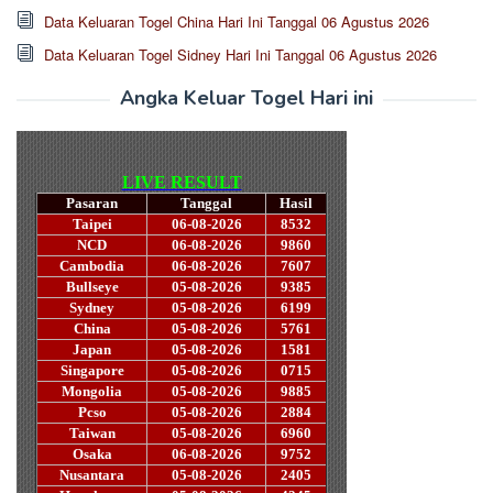
Data Keluaran Togel China Hari Ini Tanggal 06 Agustus 2026
Data Keluaran Togel Sidney Hari Ini Tanggal 06 Agustus 2026
Angka Keluar Togel Hari ini