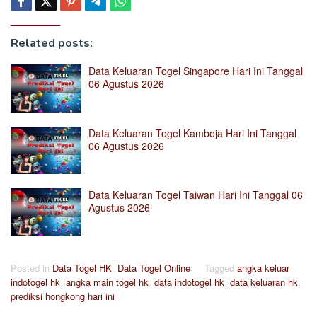
Related posts:
Data Keluaran Togel Singapore Hari Ini Tanggal
06 Agustus 2026
Data Keluaran Togel Kamboja Hari Ini Tanggal
06 Agustus 2026
Data Keluaran Togel Taiwan Hari Ini Tanggal 06
Agustus 2026
Posted in
Data Togel HK
,
Data Togel Online
Tagged
angka keluar
indotogel hk
,
angka main togel hk
,
data indotogel hk
,
data keluaran hk
,
prediksi hongkong hari ini