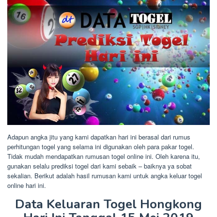
Adapun angka jitu yang kami dapatkan hari ini berasal dari rumus
perhitungan togel yang selama ini digunakan oleh para pakar togel.
Tidak mudah mendapatkan rumusan togel online ini. Oleh karena itu,
gunakan selalu prediksi togel dari kami sebaik – baiknya ya sobat
sekalian. Berikut adalah hasil rumusan kami untuk angka keluar togel
online hari ini.
Data Keluaran Togel Hongkong