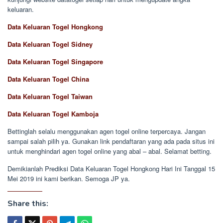
keluaran.
Data Keluaran Togel Hongkong
Data Keluaran Togel Sidney
Data Keluaran Togel Singapore
Data Keluaran Togel China
Data Keluaran Togel Taiwan
Data Keluaran Togel Kamboja
Bettinglah selalu menggunakan agen togel online terpercaya. Jangan
sampai salah pilih ya. Gunakan link pendaftaran yang ada pada situs ini
untuk menghindari agen togel online yang abal – abal. Selamat betting.
Demikianlah Prediksi Data Keluaran Togel Hongkong Hari Ini Tanggal 15
Mei 2019 ini kami berikan. Semoga JP ya.
Share this: