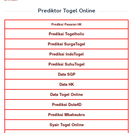
Prediktor Togel Online
Prediksi Pasaran HK
Prediksi Togelholic
Prediksi SurgaTogel
Prediksi IndoTogel
Prediksi SuhuTogel
Data SGP
Data HK
Data Togel Online
Prediksi Duta4D
Prediksi Mbahsukro
Syair Togel Online