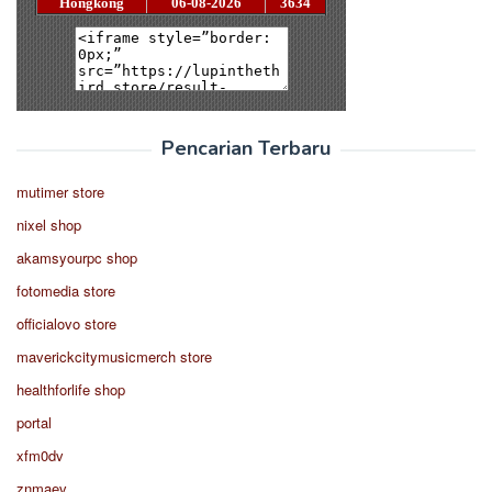
Pencarian Terbaru
mutimer store
nixel shop
akamsyourpc shop
fotomedia store
officialovo store
maverickcitymusicmerch store
healthforlife shop
portal
xfm0dv
znmaev