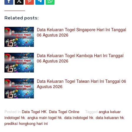
Related posts:
Data Keluaran Togel Singapore Hari Ini Tanggal
06 Agustus 2026
Data Keluaran Togel Kamboja Hari Ini Tanggal
06 Agustus 2026
Data Keluaran Togel Taiwan Hari Ini Tanggal 06
Agustus 2026
Posted in
Data Togel HK
,
Data Togel Online
Tagged
angka keluar
indotogel hk
,
angka main togel hk
,
data indotogel hk
,
data keluaran hk
,
prediksi hongkong hari ini