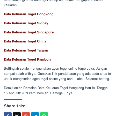
keluaran.
Data Keluaran Togel Hongkong
Data Keluaran Togel Sidney
Data Keluaran Togel Singapore
Data Keluaran Togel China
Data Keluaran Togel Taiwan
Data Keluaran Togel Kamboja
Bettinglah selalu menggunakan agen togel online terpercaya. Jangan
sampai salah pilih ya. Gunakan link pendaftaran yang ada pada situs ini
untuk menghindari agen togel online yang abal – abal. Selamat betting.
Demikianlah Ramalan Data Keluaran Togel Hongkong Hari Ini Tanggal
16 April 2019 ini kami berikan. Semoga JP ya.
Share this: