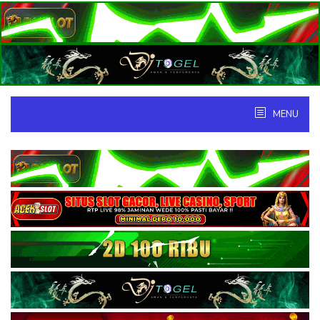
Skip
to
content
MENU