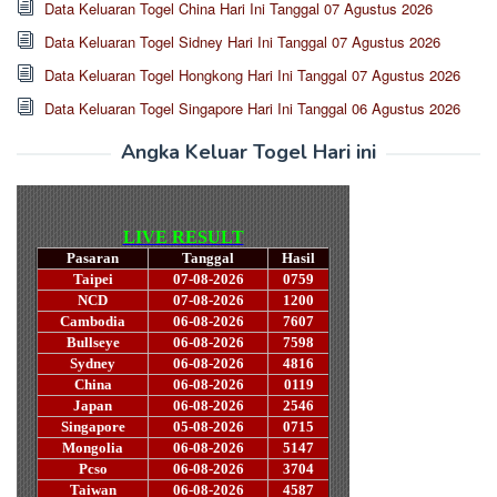
Data Keluaran Togel China Hari Ini Tanggal 07 Agustus 2026
Data Keluaran Togel Sidney Hari Ini Tanggal 07 Agustus 2026
Data Keluaran Togel Hongkong Hari Ini Tanggal 07 Agustus 2026
Data Keluaran Togel Singapore Hari Ini Tanggal 06 Agustus 2026
Angka Keluar Togel Hari ini