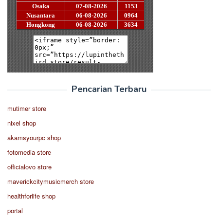
Pencarian Terbaru
mutimer store
nixel shop
akamsyourpc shop
fotomedia store
officialovo store
maverickcitymusicmerch store
healthforlife shop
portal