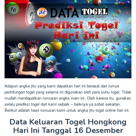
Adapun angka jitu yang kami dapatkan hari ini berasal dari rumus
perhitungan togel yang selama ini digunakan oleh para suhu togel. Tidak
mudah mendapatkan rumusan angka main ini. Oleh karena itu, gunakan
selalu prediksi togel dari kami sebaik – baiknya ya sobat sekalian.
Berikut adalah hasil rumusan kami untuk angka jitu togel online hari ini.
Data Keluaran Togel Hongkong
Hari Ini Tanggal 16 Desember