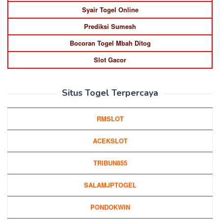
Syair Togel Online
Prediksi Sumesh
Bocoran Togel Mbah Ditog
Slot Gacor
Situs Togel Terpercaya
RMSLOT
ACEKSLOT
TRIBUN855
SALAMJPTOGEL
PONDOKWIN