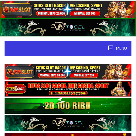
Skip
to
content
MENU