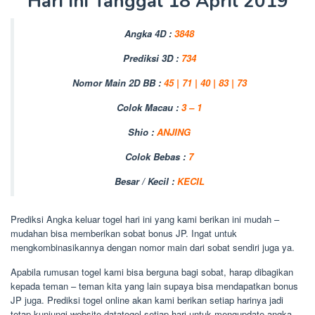
Hari Ini Tanggal 18 April 2019
Angka 4D :
3848
Prediksi 3D :
734
Nomor Main 2D BB :
45 | 71 | 40 | 83 | 73
Colok Macau :
3 – 1
Shio :
ANJING
Colok Bebas :
7
Besar / Kecil :
KECIL
Prediksi Angka keluar togel hari ini yang kami berikan ini mudah –
mudahan bisa memberikan sobat bonus JP. Ingat untuk
mengkombinasikannya dengan nomor main dari sobat sendiri juga ya.
Apabila rumusan togel kami bisa berguna bagi sobat, harap dibagikan
kepada teman – teman kita yang lain supaya bisa mendapatkan bonus
JP juga. Prediksi togel online akan kami berikan setiap harinya jadi
tetap kunjungi website datatogel setiap hari untuk mengupdate angka