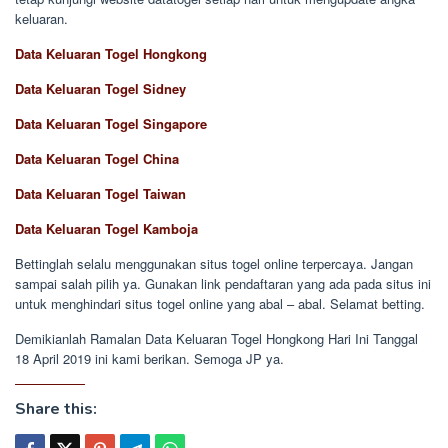
keluaran.
Data Keluaran Togel Hongkong
Data Keluaran Togel Sidney
Data Keluaran Togel Singapore
Data Keluaran Togel China
Data Keluaran Togel Taiwan
Data Keluaran Togel Kamboja
Bettinglah selalu menggunakan situs togel online terpercaya. Jangan
sampai salah pilih ya. Gunakan link pendaftaran yang ada pada situs ini
untuk menghindari situs togel online yang abal – abal. Selamat betting.
Demikianlah Ramalan Data Keluaran Togel Hongkong Hari Ini Tanggal
18 April 2019 ini kami berikan. Semoga JP ya.
Share this: