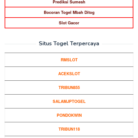
Prediksi Sumesh
Bocoran Togel Mbah Ditog
Slot Gacor
Situs Togel Terpercaya
RMSLOT
ACEKSLOT
TRIBUN855
SALAMJPTOGEL
PONDOKWIN
TRIBUN118