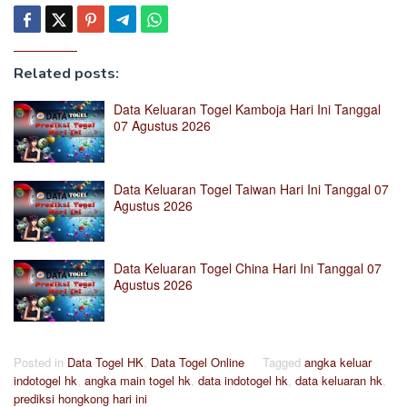
Related posts:
Data Keluaran Togel Kamboja Hari Ini Tanggal
07 Agustus 2026
Data Keluaran Togel Taiwan Hari Ini Tanggal 07
Agustus 2026
Data Keluaran Togel China Hari Ini Tanggal 07
Agustus 2026
Posted in
Data Togel HK
,
Data Togel Online
Tagged
angka keluar
indotogel hk
,
angka main togel hk
,
data indotogel hk
,
data keluaran hk
,
prediksi hongkong hari ini