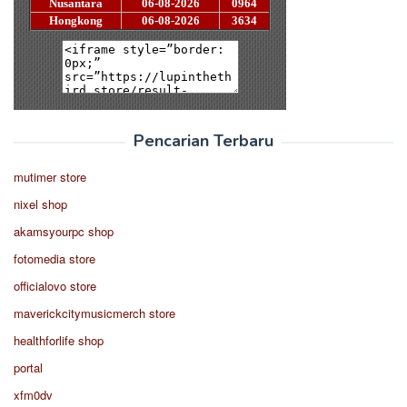
Pencarian Terbaru
mutimer store
nixel shop
akamsyourpc shop
fotomedia store
officialovo store
maverickcitymusicmerch store
healthforlife shop
portal
xfm0dv