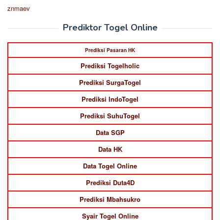
znmaev
Prediktor Togel Online
Prediksi Pasaran HK
Prediksi Togelholic
Prediksi SurgaTogel
Prediksi IndoTogel
Prediksi SuhuTogel
Data SGP
Data HK
Data Togel Online
Prediksi Duta4D
Prediksi Mbahsukro
Syair Togel Online