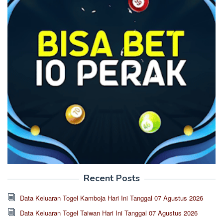
Recent Posts
Data Keluaran Togel Kamboja Hari Ini Tanggal 07 Agustus 2026
Data Keluaran Togel Taiwan Hari Ini Tanggal 07 Agustus 2026