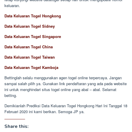
keluaran.
Data Keluaran Togel Hongkong
Data Keluaran Togel Sidney
Data Keluaran Togel Singapore
Data Keluaran Togel China
Data Keluaran Togel Taiwan
Data Keluaran Togel Kamboja
Bettinglah selalu menggunakan agen togel online terpercaya. Jangan
sampai salah pilih ya. Gunakan link pendaftaran yang ada pada website
ini untuk menghindari situs togel online yang abal – abal. Selamat
betting.
Demikianlah Prediksi Data Keluaran Togel Hongkong Hari Ini Tanggal 18
Februari 2020 ini kami berikan. Semoga JP ya.
Share this: