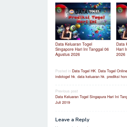
Data Keluaran Togel
Data 
Singapore Hari Ini Tanggal 06
Hari 
Agustus 2026
2026
Posted in
Data Togel HK
,
Data Togel Onlin
indotogel hk
,
data keluaran hk
,
prediksi hon
Post
Previous post
Data Keluaran Togel Singapura Hari Ini Tan
navigation
Juli 2019
Leave a Reply