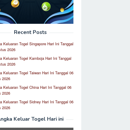
Recent Posts
a Keluaran Togel Singapore Hari Ini Tanggal
stus 2026
a Keluaran Togel Kamboja Hari Ini Tanggal
stus 2026
a Keluaran Togel Taiwan Hari Ini Tanggal 06
s 2026
a Keluaran Togel China Hari Ini Tanggal 06
s 2026
a Keluaran Togel Sidney Hari Ini Tanggal 06
s 2026
ngka Keluar Togel Hari ini