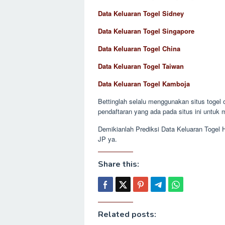
Data Keluaran Togel Sidney
Data Keluaran Togel Singapore
Data Keluaran Togel China
Data Keluaran Togel Taiwan
Data Keluaran Togel Kamboja
Bettinglah selalu menggunakan situs togel 
pendaftaran yang ada pada situs ini untuk m
Demikianlah Prediksi Data Keluaran Togel H
JP ya.
Share this:
Related posts: