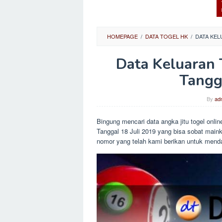
HOMEPAGE
/
DATA TOGEL HK
/
DATA KEL
Data Keluaran 
Tangg
By
ad
Bingung mencari data angka jitu togel onl
Tanggal 18 Juli 2019 yang bisa sobat main
nomor yang telah kami berikan untuk men