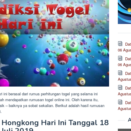
Dat
06 Agu
Dat
06 Agu
Dat
Agustu
Dat
ini berasal dari rumus perhitungan togel yang selama ini
Agustu
ah mendapatkan rumusan togel online ini. Oleh karena itu,
Dat
aik – baiknya ya sobat sekalian. Berikut adalah hasil rumusan
Agustu
.
A
 Hongkong Hari Ini Tanggal 18
Juli 2019