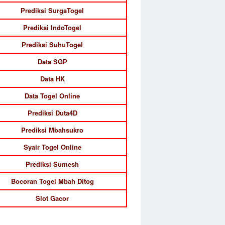
Prediksi SurgaTogel
Prediksi IndoTogel
Prediksi SuhuTogel
Data SGP
Data HK
Data Togel Online
Prediksi Duta4D
Prediksi Mbahsukro
Syair Togel Online
Prediksi Sumesh
Bocoran Togel Mbah Ditog
Slot Gacor