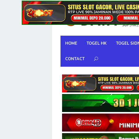
Skip
to
content
HOME
TOGEL HK
TOGEL SID
CONTACT