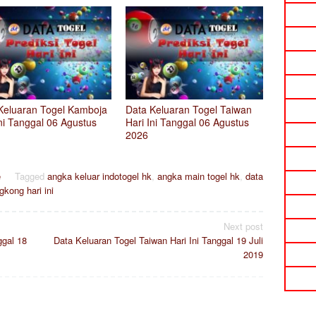
Keluaran Togel Kamboja
Data Keluaran Togel Taiwan
Ini Tanggal 06 Agustus
Hari Ini Tanggal 06 Agustus
2026
e
Tagged
angka keluar indotogel hk
,
angka main togel hk
,
data
gkong hari ini
Next post
ggal 18
Data Keluaran Togel Taiwan Hari Ini Tanggal 19 Juli
2019