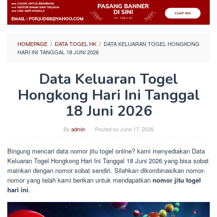
HOMEPAGE
/
DATA TOGEL HK
/
DATA KELUARAN TOGEL HONGKONG
HARI INI TANGGAL 18 JUNI 2026
Data Keluaran Togel
Hongkong Hari Ini Tanggal
18 Juni 2026
By
admin
Posted on
June 17, 2026
Bingung mencari data nomor jitu togel online? kami menyediakan Data
Keluaran Togel Hongkong Hari Ini Tanggal 18 Juni 2026 yang bisa sobat
mainkan dengan nomor sobat sendiri. Silahkan dikombinasikan nomor-
nomor yang telah kami berikan untuk mendapatkan
nomor jitu togel
hari ini
.