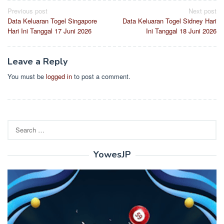
Post
Previous post
Next post
Data Keluaran Togel Singapore
Data Keluaran Togel Sidney Hari
navigation
Hari Ini Tanggal 17 Juni 2026
Ini Tanggal 18 Juni 2026
Leave a Reply
You must be
logged in
to post a comment.
Search
for:
YowesJP