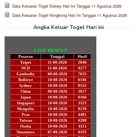
Data Keluaran Togel Sidney Hari Ini Tanggal 11 Agustus 2026
Data Keluaran Togel Hongkong Hari Ini Tanggal 11 Agustus 2026
Angka Keluar Togel Hari ini