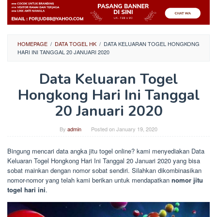
HOMEPAGE
/
DATA TOGEL HK
/
DATA KELUARAN TOGEL HONGKONG
HARI INI TANGGAL 20 JANUARI 2020
Data Keluaran Togel
Hongkong Hari Ini Tanggal
20 Januari 2020
By
admin
Posted on
January 19, 2020
Bingung mencari data angka jitu togel online? kami menyediakan Data
Keluaran Togel Hongkong Hari Ini Tanggal 20 Januari 2020 yang bisa
sobat mainkan dengan nomor sobat sendiri. Silahkan dikombinasikan
nomor-nomor yang telah kami berikan untuk mendapatkan
nomor jitu
togel hari ini
.