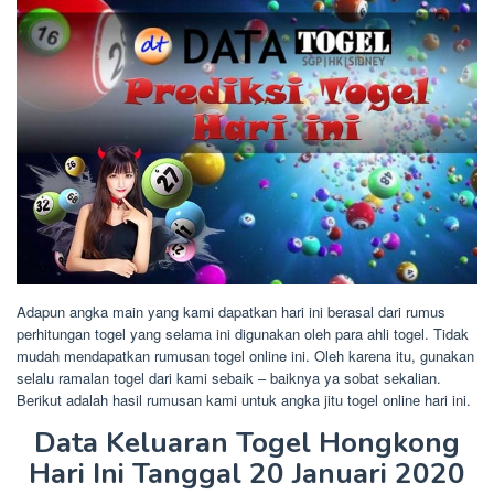
Adapun angka main yang kami dapatkan hari ini berasal dari rumus
perhitungan togel yang selama ini digunakan oleh para ahli togel. Tidak
mudah mendapatkan rumusan togel online ini. Oleh karena itu, gunakan
selalu ramalan togel dari kami sebaik – baiknya ya sobat sekalian.
Berikut adalah hasil rumusan kami untuk angka jitu togel online hari ini.
Data Keluaran Togel Hongkong
Hari Ini Tanggal 20 Januari 2020