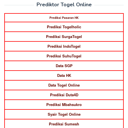
Prediktor Togel Online
Prediksi Pasaran HK
Prediksi Togelholic
Prediksi SurgaTogel
Prediksi IndoTogel
Prediksi SuhuTogel
Data SGP
Data HK
Data Togel Online
Prediksi Duta4D
Prediksi Mbahsukro
Syair Togel Online
Prediksi Sumesh