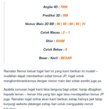
Angka 4D :
7699
Prediksi 3D :
589
Nomor Main 2D BB :
96 | 65 | 69 | 93 | 51
Colok Macau :
2 – 1
Shio :
AYAM
Colok Bebas :
8
Besar / Kecil :
BESAR
Ramalan Nomor keluar togel hari ini yang kami berikan ini mudah –
mudahan dapat memberikan sobat bonus JP. Ingat untuk
mengkombinasikannya dengan nomor main dari sobat sendiri juga ya.
Apabila rumusan togel kami bisa berguna bagi sobat, harap dibagikan
kepada teman – teman kita yang lain agar bisa mendapatkan bonus JP
juga. Ramalan togel online akan kami berikan setiap harinya jadi tetap
kunjungi website datatogel setiap hari untuk mengupdate nomor
keluaran.