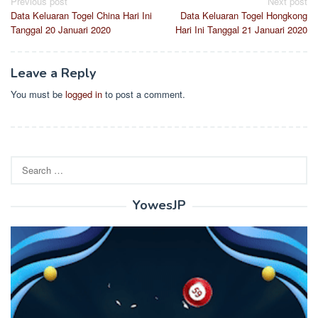
Post
Previous post
Next post
Data Keluaran Togel China Hari Ini
Data Keluaran Togel Hongkong
navigation
Tanggal 20 Januari 2020
Hari Ini Tanggal 21 Januari 2020
Leave a Reply
You must be
logged in
to post a comment.
Search
for:
YowesJP