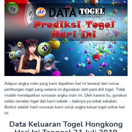
Adapun angka main yang kami dapatkan hari ini berasal dari rumus
perhitungan togel yang selama ini digunakan oleh para ahli togel. Tidak
mudah mendapatkan rumusan angka main ini. Oleh karena itu, gunakan
selalu ramalan togel dari kami sebaik – baiknya ya sobat sekalian.
Berikut adalah hasil rumusan kami untuk angka keluar togel online hari
ini.
Data Keluaran Togel Hongkong