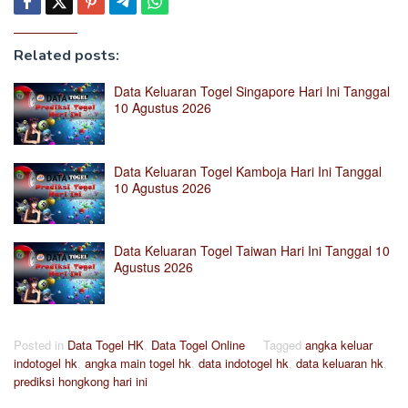
Related posts:
Data Keluaran Togel Singapore Hari Ini Tanggal
10 Agustus 2026
Data Keluaran Togel Kamboja Hari Ini Tanggal
10 Agustus 2026
Data Keluaran Togel Taiwan Hari Ini Tanggal 10
Agustus 2026
Posted in
Data Togel HK
,
Data Togel Online
Tagged
angka keluar
indotogel hk
,
angka main togel hk
,
data indotogel hk
,
data keluaran hk
,
prediksi hongkong hari ini