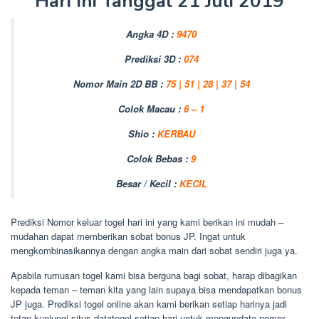
Hari Ini Tanggal 21 Juli 2019
Angka 4D :
9470
Prediksi 3D :
074
Nomor Main 2D BB :
75 | 51 | 28 | 37 | 54
Colok Macau :
6 – 1
Shio :
KERBAU
Colok Bebas :
9
Besar / Kecil :
KECIL
Prediksi Nomor keluar togel hari ini yang kami berikan ini mudah –
mudahan dapat memberikan sobat bonus JP. Ingat untuk
mengkombinasikannya dengan angka main dari sobat sendiri juga ya.
Apabila rumusan togel kami bisa berguna bagi sobat, harap dibagikan
kepada teman – teman kita yang lain supaya bisa mendapatkan bonus
JP juga. Prediksi togel online akan kami berikan setiap harinya jadi
tetap kunjungi situs datatogel setiap hari untuk mengupdate nomor