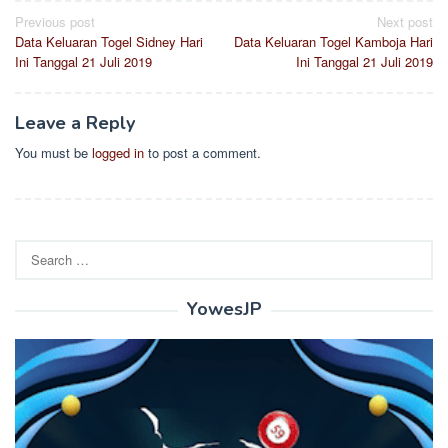
Post
Previous post
Next post
Data Keluaran Togel Sidney Hari
Data Keluaran Togel Kamboja Hari
navigation
Ini Tanggal 21 Juli 2019
Ini Tanggal 21 Juli 2019
Leave a Reply
You must be
logged in
to post a comment.
Search
for:
YowesJP