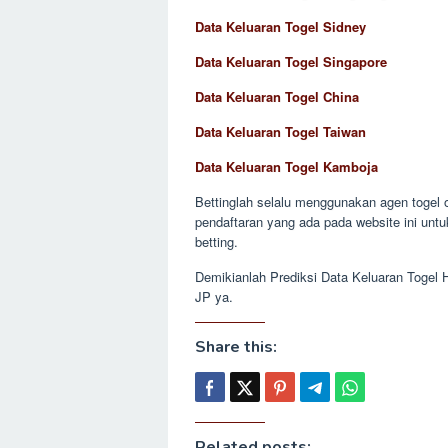
Data Keluaran Togel Sidney
Data Keluaran Togel Singapore
Data Keluaran Togel China
Data Keluaran Togel Taiwan
Data Keluaran Togel Kamboja
Bettinglah selalu menggunakan agen togel o
pendaftaran yang ada pada website ini untuk
betting.
Demikianlah Prediksi Data Keluaran Togel 
JP ya.
Share this:
Related posts: