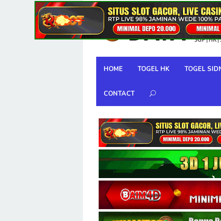
Skip
to
content
HOME
TOGEL HK
TOGEL SID
CONTACT