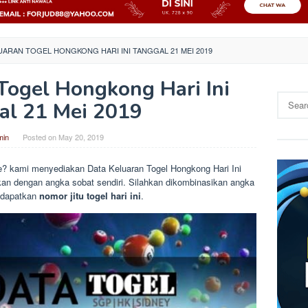
UARAN TOGEL HONGKONG HARI INI TANGGAL 21 MEI 2019
Togel Hongkong Hari Ini
Search
al 21 Mei 2019
for:
min
Posted on
May 20, 2019
ine? kami menyediakan Data Keluaran Togel Hongkong Hari Ini
an dengan angka sobat sendiri. Silahkan dikombinasikan angka
ndapatkan
nomor jitu togel hari ini
.