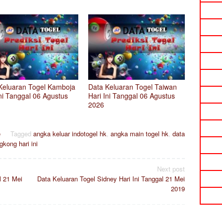
Keluaran Togel Kamboja
Data Keluaran Togel Taiwan
Ini Tanggal 06 Agustus
Hari Ini Tanggal 06 Agustus
2026
e
Tagged
angka keluar indotogel hk
,
angka main togel hk
,
data
gkong hari ini
Next post
l 21 Mei
Data Keluaran Togel Sidney Hari Ini Tanggal 21 Mei
2019