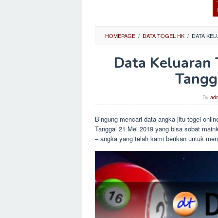
HOMEPAGE
/
DATA TOGEL HK
/
DATA KEL
Data Keluaran 
Tangg
By
ad
Bingung mencari data angka jitu togel onl
Tanggal 21 Mei 2019 yang bisa sobat maink
– angka yang telah kami berikan untuk me