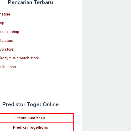
Pencarian Terbaru
 store
hop
ourpc shop
ia store
ovo store
kcitymusicmerch store
rlife shop
v
Prediktor Togel Online
Prediksi Pasaran HK
Prediksi Togelholic