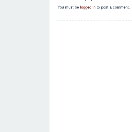
You must be
logged in
to post a comment.