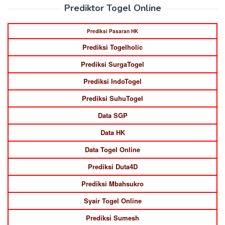
Prediktor Togel Online
Prediksi Pasaran HK
Prediksi Togelholic
Prediksi SurgaTogel
Prediksi IndoTogel
Prediksi SuhuTogel
Data SGP
Data HK
Data Togel Online
Prediksi Duta4D
Prediksi Mbahsukro
Syair Togel Online
Prediksi Sumesh