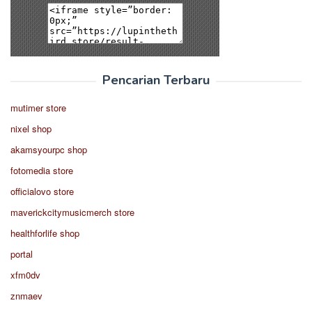
Pencarian Terbaru
mutimer store
nixel shop
akamsyourpc shop
fotomedia store
officialovo store
maverickcitymusicmerch store
healthforlife shop
portal
xfm0dv
znmaev