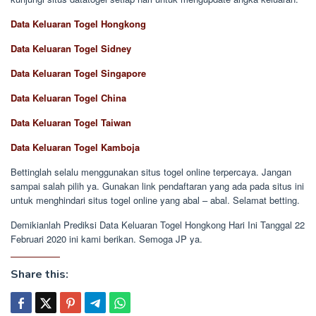
Data Keluaran Togel Hongkong
Data Keluaran Togel Sidney
Data Keluaran Togel Singapore
Data Keluaran Togel China
Data Keluaran Togel Taiwan
Data Keluaran Togel Kamboja
Bettinglah selalu menggunakan situs togel online terpercaya. Jangan
sampai salah pilih ya. Gunakan link pendaftaran yang ada pada situs ini
untuk menghindari situs togel online yang abal – abal. Selamat betting.
Demikianlah Prediksi Data Keluaran Togel Hongkong Hari Ini Tanggal 22
Februari 2020 ini kami berikan. Semoga JP ya.
Share this: