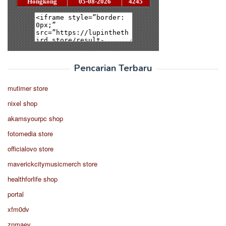
Pencarian Terbaru
mutimer store
nixel shop
akamsyourpc shop
fotomedia store
officialovo store
maverickcitymusicmerch store
healthforlife shop
portal
xfm0dv
znmaev