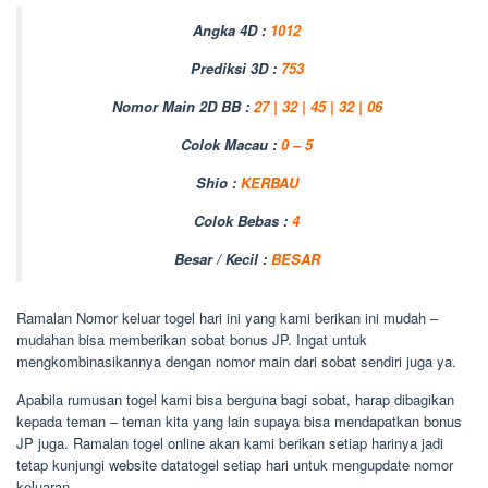
Angka 4D :
1012
Prediksi 3D :
753
Nomor Main 2D BB :
27 | 32 | 45 | 32 | 06
Colok Macau :
0 – 5
Shio :
KERBAU
Colok Bebas :
4
Besar / Kecil :
BESAR
Ramalan Nomor keluar togel hari ini yang kami berikan ini mudah –
mudahan bisa memberikan sobat bonus JP. Ingat untuk
mengkombinasikannya dengan nomor main dari sobat sendiri juga ya.
Apabila rumusan togel kami bisa berguna bagi sobat, harap dibagikan
kepada teman – teman kita yang lain supaya bisa mendapatkan bonus
JP juga. Ramalan togel online akan kami berikan setiap harinya jadi
tetap kunjungi website datatogel setiap hari untuk mengupdate nomor
keluaran.