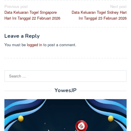
Post
Previous post
Next post
Data Keluaran Togel Singapore
Data Keluaran Togel Sidney Hari
navigation
Hari Ini Tanggal 22 Februari 2026
Ini Tanggal 23 Februari 2026
Leave a Reply
You must be
logged in
to post a comment.
Search
for:
YowesJP