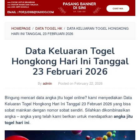
HOMEPAGE
/
DATA TOGEL HK
/
DATA KELUARAN TOGEL HONGKONG
HARI INI TANGGAL 23 FEBRUARI 2026
Data Keluaran Togel
Hongkong Hari Ini Tanggal
23 Februari 2026
By
admin
Posted on
February 22, 2026
Bingung mencari data angka jitu togel online? kami menyediakan Data
Keluaran Togel Hongkong Hari Ini Tanggal 23 Februari 2026 yang bisa
sobat mainkan dengan nomor sobat sendiri. Silahkan dikombinasikan
angka – angka yang telah kami berikan untuk mendapatkan
angka jitu
togel hari ini
.