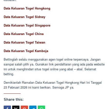
Data Keluaran Togel Hongkong
Data Keluaran Togel Sidney
Data Keluaran Togel Singapore
Data Keluaran Togel China
Data Keluaran Togel Taiwan
Data Keluaran Togel Kamboja
Bettinglah selalu menggunakan agen togel online terpercaya. Jangan
sampai salah pilih ya. Gunakan link pendaftaran yang ada pada website
ini untuk menghindari situs togel online yang abal – abal. Selamat
betting.
Demikianlah Ramalan Data Keluaran Togel Hongkong Hari Ini Tanggal
23 Februari 2026 ini kami berikan. Semoga JP ya.
Share this: