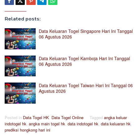
Related posts:
Data Keluaran Togel Singapore Hari Ini Tanggal
06 Agustus 2026
Data Keluaran Togel Kamboja Hari Ini Tanggal
06 Agustus 2026
Data Keluaran Togel Taiwan Hari Ini Tanggal 06
Agustus 2026
Posted in
Data Togel HK
,
Data Togel Online
Tagged
angka keluar
indotogel hk
,
angka main togel hk
,
data indotogel hk
,
data keluaran hk
,
prediksi hongkong hari ini