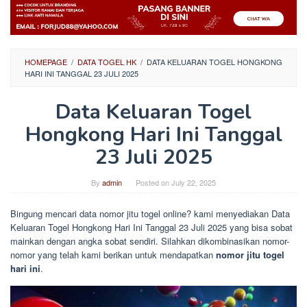
HOMEPAGE
/
DATA TOGEL HK
/
DATA KELUARAN TOGEL HONGKONG
HARI INI TANGGAL 23 JULI 2025
Data Keluaran Togel
Hongkong Hari Ini Tanggal
23 Juli 2025
By
admin
Posted on
July 22, 2025
Bingung mencari data nomor jitu togel online? kami menyediakan Data
Keluaran Togel Hongkong Hari Ini Tanggal 23 Juli 2025 yang bisa sobat
mainkan dengan angka sobat sendiri. Silahkan dikombinasikan nomor-
nomor yang telah kami berikan untuk mendapatkan
nomor jitu togel
hari ini
.