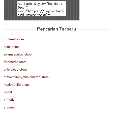
Pencarian Terbaru
mutimer store
nixel shop
akamsyourpc shop
fotomedia store
officialovo store
maverickcitymusicmerch store
healthforlife shop
portal
xfm0dv
znmaev