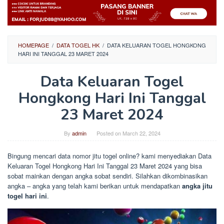
HOMEPAGE
/
DATA TOGEL HK
/
DATA KELUARAN TOGEL HONGKONG
HARI INI TANGGAL 23 MARET 2024
Data Keluaran Togel
Hongkong Hari Ini Tanggal
23 Maret 2024
By
admin
Posted on
March 22, 2024
Bingung mencari data nomor jitu togel online? kami menyediakan Data
Keluaran Togel Hongkong Hari Ini Tanggal 23 Maret 2024 yang bisa
sobat mainkan dengan angka sobat sendiri. Silahkan dikombinasikan
angka – angka yang telah kami berikan untuk mendapatkan
angka jitu
togel hari ini
.