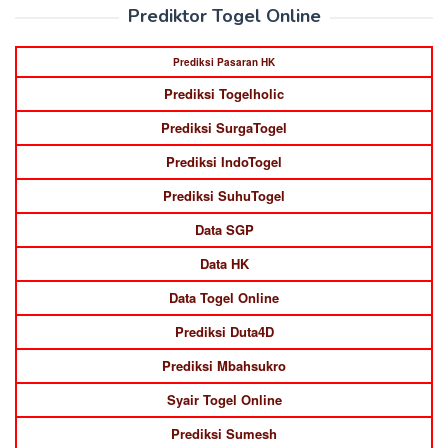
Prediktor Togel Online
Prediksi Pasaran HK
Prediksi Togelholic
Prediksi SurgaTogel
Prediksi IndoTogel
Prediksi SuhuTogel
Data SGP
Data HK
Data Togel Online
Prediksi Duta4D
Prediksi Mbahsukro
Syair Togel Online
Prediksi Sumesh