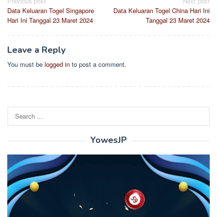
Post
Previous post
Next post
Data Keluaran Togel Singapore
Data Keluaran Togel China Hari Ini
navigation
Hari Ini Tanggal 23 Maret 2024
Tanggal 23 Maret 2024
Leave a Reply
You must be
logged in
to post a comment.
Search
for:
YowesJP