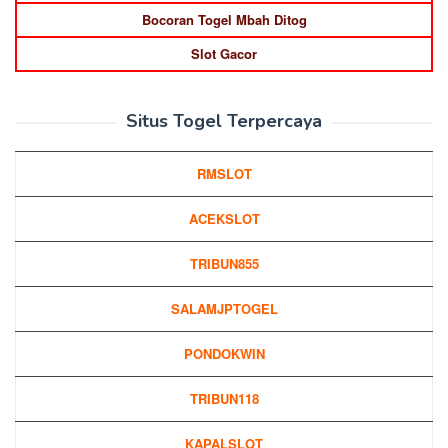
Bocoran Togel Mbah Ditog
Slot Gacor
Situs Togel Terpercaya
RMSLOT
ACEKSLOT
TRIBUN855
SALAMJPTOGEL
PONDOKWIN
TRIBUN118
KAPALSLOT