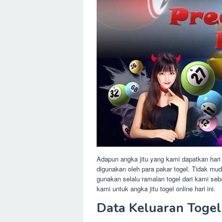
Adapun angka jitu yang kami dapatkan hari i
digunakan oleh para pakar togel. Tidak mud
gunakan selalu ramalan togel dari kami seb
kami untuk angka jitu togel online hari ini.
Data Keluaran Togel