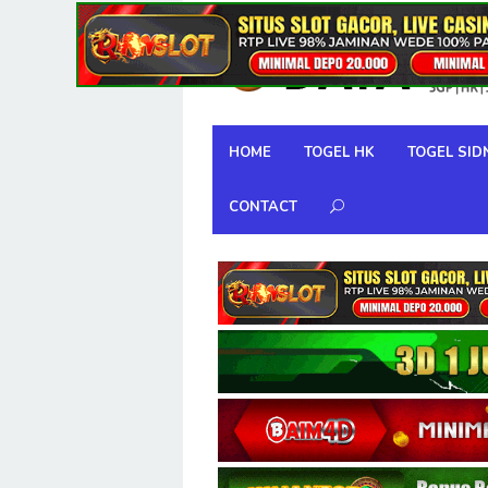
Skip
to
content
HOME
TOGEL HK
TOGEL SID
CONTACT