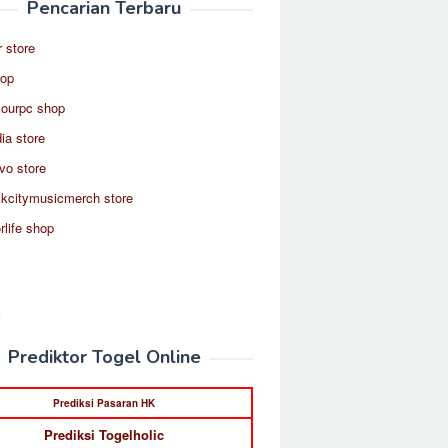
Pencarian Terbaru
 store
hop
ourpc shop
ia store
ovo store
kcitymusicmerch store
rlife shop
v
Prediktor Togel Online
Prediksi Pasaran HK
Prediksi Togelholic