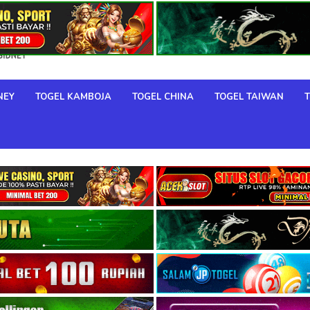
NEY
TOGEL KAMBOJA
TOGEL CHINA
TOGEL TAIWAN
T