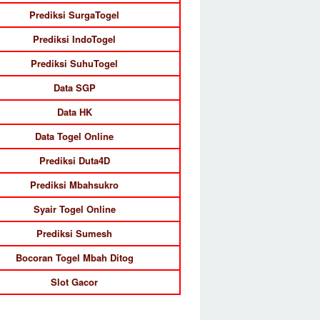
Prediksi SurgaTogel
Prediksi IndoTogel
Prediksi SuhuTogel
Data SGP
Data HK
Data Togel Online
Prediksi Duta4D
Prediksi Mbahsukro
Syair Togel Online
Prediksi Sumesh
Bocoran Togel Mbah Ditog
Slot Gacor