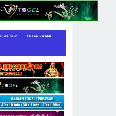
OGEL SGP
TENTANG KAMI