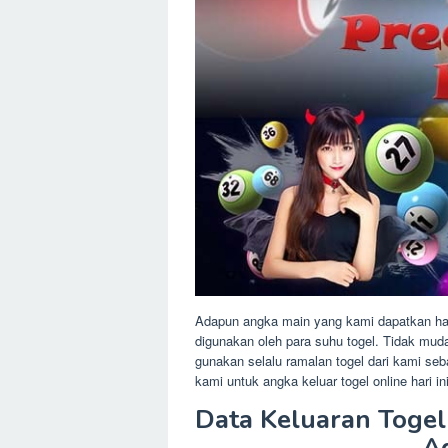
Adapun angka main yang kami dapatkan hari 
digunakan oleh para suhu togel. Tidak muda
gunakan selalu ramalan togel dari kami seb
kami untuk angka keluar togel online hari ini
Data Keluaran Togel
A