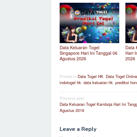
Data Keluaran Togel
Data 
Singapore Hari Ini Tanggal 06
Hari 
Agustus 2026
2026
Posted in
Data Togel HK
,
Data Togel Onlin
indotogel hk
,
data keluaran hk
,
prediksi hon
Post
Previous post
Data Keluaran Togel Kamboja Hari Ini Tang
navigation
Agustus 2019
Leave a Reply