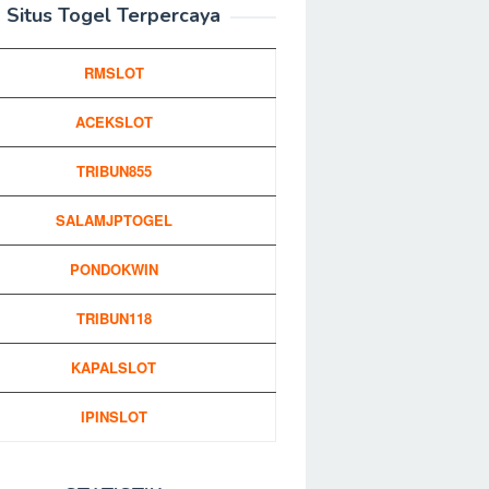
Situs Togel Terpercaya
RMSLOT
ACEKSLOT
TRIBUN855
SALAMJPTOGEL
PONDOKWIN
TRIBUN118
KAPALSLOT
IPINSLOT