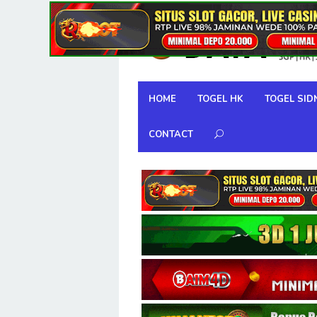
Skip
to
content
HOME
TOGEL HK
TOGEL SID
CONTACT