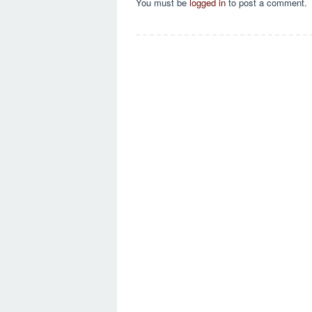
You must be
logged in
to post a comment.