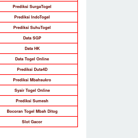
Prediksi SurgaTogel
Prediksi IndoTogel
Prediksi SuhuTogel
Data SGP
Data HK
Data Togel Online
Prediksi Duta4D
Prediksi Mbahsukro
Syair Togel Online
Prediksi Sumesh
Bocoran Togel Mbah Ditog
Slot Gacor