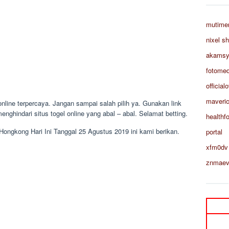
mutimer
nixel s
akamsy
fotomed
official
maveric
nline terpercaya. Jangan sampai salah pilih ya. Gunakan link
enghindari situs togel online yang abal – abal. Selamat betting.
healthfo
ongkong Hari Ini Tanggal 25 Agustus 2019 ini kami berikan.
portal
xfm0dv
znmae