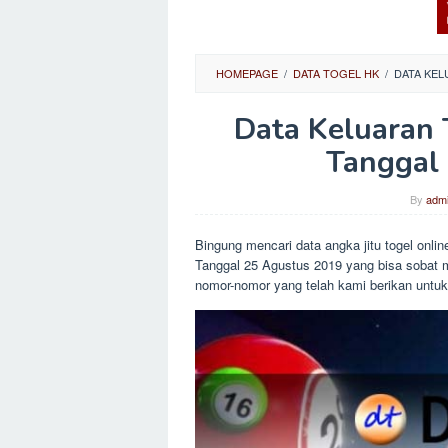
HOMEPAGE
/
DATA TOGEL HK
/
DATA KEL
Data Keluaran 
Tanggal
By
adm
Bingung mencari data angka jitu togel onl
Tanggal 25 Agustus 2019 yang bisa sobat m
nomor-nomor yang telah kami berikan unt