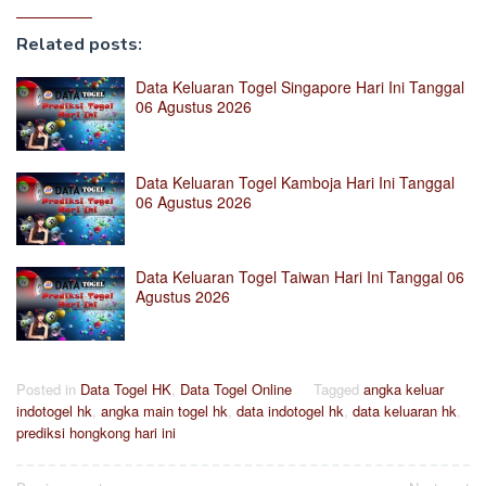
Related posts:
Data Keluaran Togel Singapore Hari Ini Tanggal
06 Agustus 2026
Data Keluaran Togel Kamboja Hari Ini Tanggal
06 Agustus 2026
Data Keluaran Togel Taiwan Hari Ini Tanggal 06
Agustus 2026
Posted in
Data Togel HK
,
Data Togel Online
Tagged
angka keluar
indotogel hk
,
angka main togel hk
,
data indotogel hk
,
data keluaran hk
,
prediksi hongkong hari ini