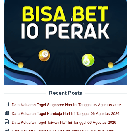
Recent Posts
Data Keluaran Togel Singapore Hari Ini Tanggal 06 Agustus 2026
Data Keluaran Togel Kamboja Hari Ini Tanggal 06 Agustus 2026
Data Keluaran Togel Taiwan Hari Ini Tanggal 06 Agustus 2026
Data Keluaran Togel China Hari Ini Tanggal 06 Agustus 2026