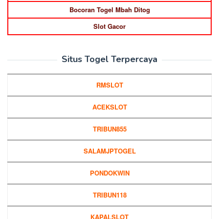
Bocoran Togel Mbah Ditog
Slot Gacor
Situs Togel Terpercaya
RMSLOT
ACEKSLOT
TRIBUN855
SALAMJPTOGEL
PONDOKWIN
TRIBUN118
KAPALSLOT