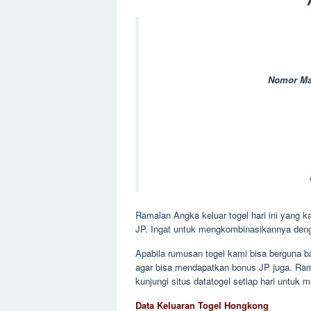
Nomor Ma
Ramalan Angka keluar togel hari ini yang 
JP. Ingat untuk mengkombinasikannya denga
Apabila rumusan togel kami bisa berguna ba
agar bisa mendapatkan bonus JP juga. Ramal
kunjungi situs datatogel setiap hari untuk
Data Keluaran Togel Hongkong