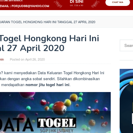
UARAN TOGEL HONGKONG HARI INI TANGGAL 27 APRIL 2020
Togel Hongkong Hari Ini
Search
l 27 April 2020
for:
min
Posted on
April 26, 2020
ine? kami menyediakan Data Keluaran Togel Hongkong Hari Ini
nkan dengan angka sobat sendiri. Silahkan dikombinasikan
uk mendapatkan
nomor jitu togel hari ini
.