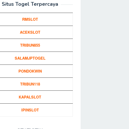
Situs Togel Terpercaya
RMSLOT
ACEKSLOT
TRIBUN855
SALAMJPTOGEL
PONDOKWIN
TRIBUN118
KAPALSLOT
IPINSLOT