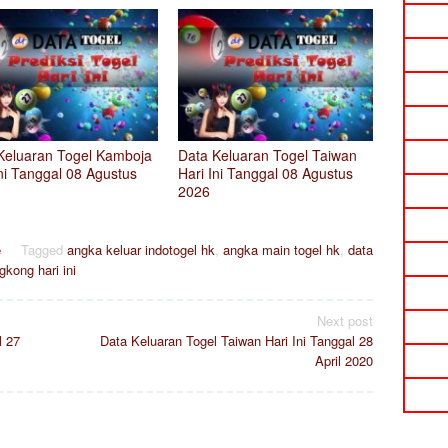
Keluaran Togel Kamboja
Data Keluaran Togel Taiwan
Ini Tanggal 08 Agustus
Hari Ini Tanggal 08 Agustus
2026
e
Tagged
angka keluar indotogel hk
,
angka main togel hk
,
data
gkong hari ini
Next post
l 27
Data Keluaran Togel Taiwan Hari Ini Tanggal 28
April 2020