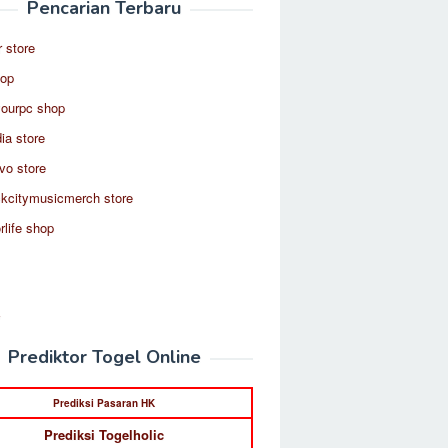
Pencarian Terbaru
 store
hop
ourpc shop
ia store
ovo store
kcitymusicmerch store
rlife shop
v
Prediktor Togel Online
Prediksi Pasaran HK
Prediksi Togelholic