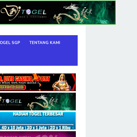
OGEL SGP
TENTANG KAMI