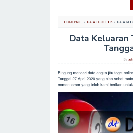
HOMEPAGE
/
DATA TOGEL HK
/
DATA KEL
Data Keluaran 
Tangga
By
ad
Bingung mencari data angka jitu togel onl
Tanggal 27 April 2020 yang bisa sobat mai
nomor-nomor yang telah kami berikan unt