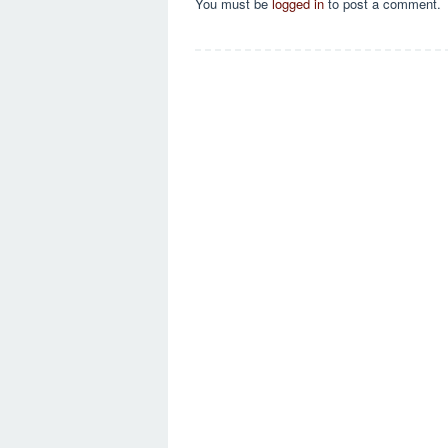
You must be
logged in
to post a comment.