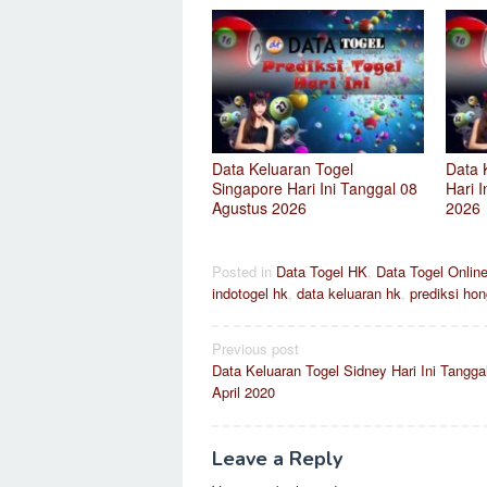
Data Keluaran Togel
Data 
Singapore Hari Ini Tanggal 08
Hari 
Agustus 2026
2026
Posted in
Data Togel HK
,
Data Togel Onlin
indotogel hk
,
data keluaran hk
,
prediksi hon
Post
Previous post
Data Keluaran Togel Sidney Hari Ini Tangga
navigation
April 2020
Leave a Reply