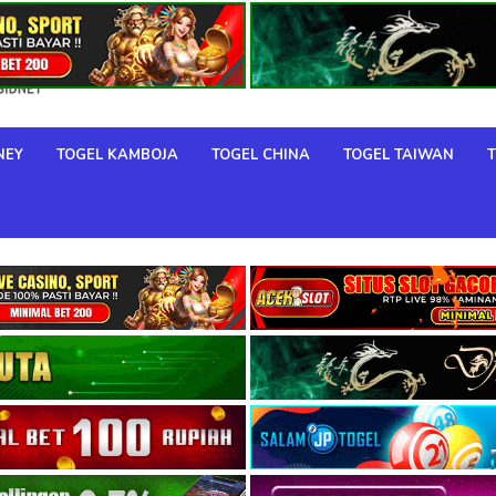
NEY
TOGEL KAMBOJA
TOGEL CHINA
TOGEL TAIWAN
T