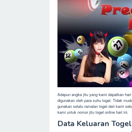
Adapun angka jitu yang kami dapatkan hari i
digunakan oleh para suhu togel. Tidak mud
gunakan selalu ramalan togel dari kami seb
kami untuk nomor jitu togel online hari ini.
Data Keluaran Togel