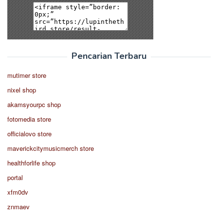
Pencarian Terbaru
mutimer store
nixel shop
akamsyourpc shop
fotomedia store
officialovo store
maverickcitymusicmerch store
healthforlife shop
portal
xfm0dv
znmaev