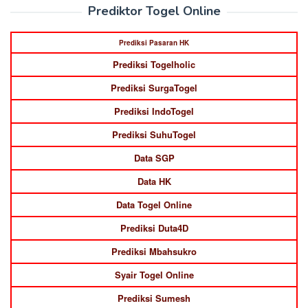
Prediktor Togel Online
Prediksi Pasaran HK
Prediksi Togelholic
Prediksi SurgaTogel
Prediksi IndoTogel
Prediksi SuhuTogel
Data SGP
Data HK
Data Togel Online
Prediksi Duta4D
Prediksi Mbahsukro
Syair Togel Online
Prediksi Sumesh