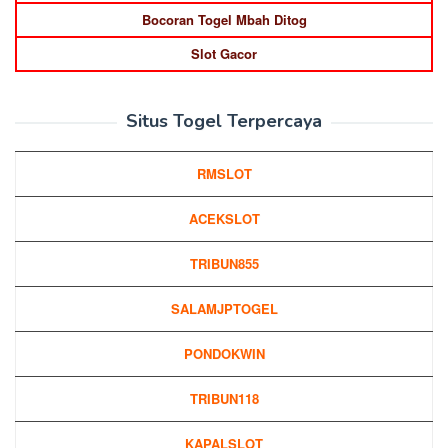
Bocoran Togel Mbah Ditog
Slot Gacor
Situs Togel Terpercaya
RMSLOT
ACEKSLOT
TRIBUN855
SALAMJPTOGEL
PONDOKWIN
TRIBUN118
KAPALSLOT