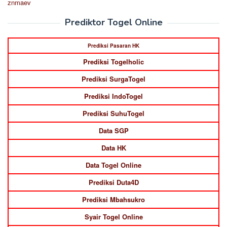
znmaev
Prediktor Togel Online
Prediksi Pasaran HK
Prediksi Togelholic
Prediksi SurgaTogel
Prediksi IndoTogel
Prediksi SuhuTogel
Data SGP
Data HK
Data Togel Online
Prediksi Duta4D
Prediksi Mbahsukro
Syair Togel Online