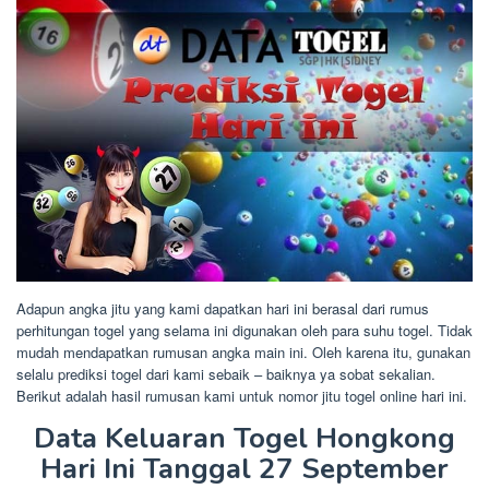
Adapun angka jitu yang kami dapatkan hari ini berasal dari rumus
perhitungan togel yang selama ini digunakan oleh para suhu togel. Tidak
mudah mendapatkan rumusan angka main ini. Oleh karena itu, gunakan
selalu prediksi togel dari kami sebaik – baiknya ya sobat sekalian.
Berikut adalah hasil rumusan kami untuk nomor jitu togel online hari ini.
Data Keluaran Togel Hongkong
Hari Ini Tanggal 27 September