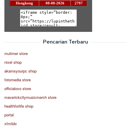
Pencarian Terbaru
mutimer store
nixel shop
akamsyourpc shop
fotomedia store
officialovo store
maverickcitymusicmerch store
healthforlife shop
portal
xfm0dv