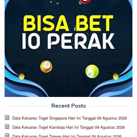
Recent Posts
Data Keluaran Togel Singapore Hari Ini Tanggal 09 Agustus 2026
Data Keluaran Togel Kamboja Hari Ini Tanggal 09 Agustus 2026
Data Keluaran Togel Taiwan Hari Ini Tanggal 09 Agustus 2026