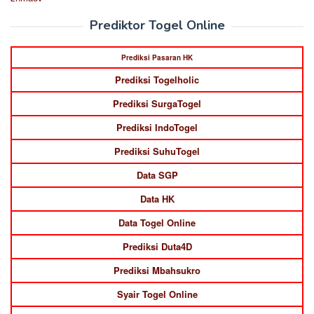
Prediktor Togel Online
Prediksi Pasaran HK
Prediksi Togelholic
Prediksi SurgaTogel
Prediksi IndoTogel
Prediksi SuhuTogel
Data SGP
Data HK
Data Togel Online
Prediksi Duta4D
Prediksi Mbahsukro
Syair Togel Online