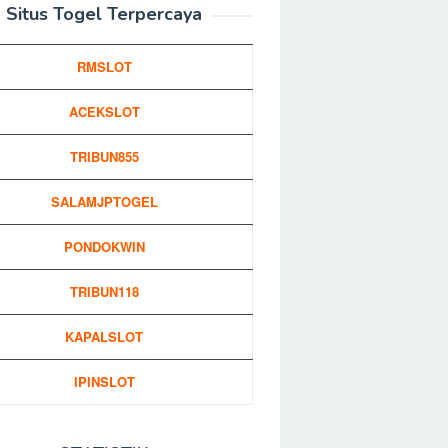
Situs Togel Terpercaya
RMSLOT
ACEKSLOT
TRIBUN855
SALAMJPTOGEL
PONDOKWIN
TRIBUN118
KAPALSLOT
IPINSLOT