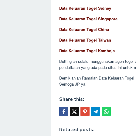
Data Keluaran Togel Sidney
Data Keluaran Togel Singapore
Data Keluaran Togel China
Data Keluaran Togel Taiwan
Data Keluaran Togel Kamboja
Bettinglah selalu menggunakan agen togel o
pendaftaran yang ada pada situs ini untuk m
Demikianlah Ramalan Data Keluaran Togel H
Semoga JP ya.
Share this:
Related posts: