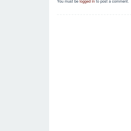
You must be
logged in
to post a comment.