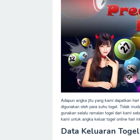
Adapun angka jitu yang kami dapatkan hari i
digunakan oleh para suhu togel. Tidak mud
gunakan selalu ramalan togel dari kami seb
kami untuk angka keluar togel online hari ini
Data Keluaran Togel