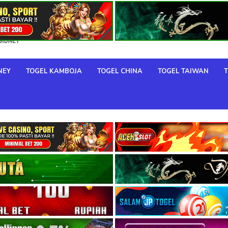
NEY
TOGEL KAMBOJA
TOGEL CHINA
TOGEL TAIWAN
T