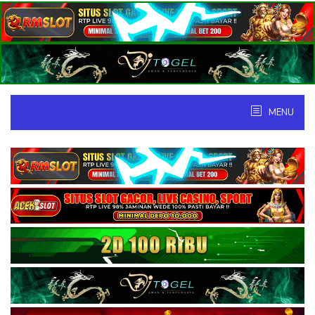
Skip
to
content
MENU