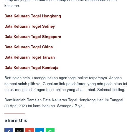
keluaran.
Data Keluaran Togel Hongkong
Data Keluaran Togel Sidney
Data Keluaran Togel Singapore
Data Keluaran Togel China
Data Keluaran Togel Taiwan
Data Keluaran Togel Kamboja
Bettinglah selalu menggunakan agen togel online terpercaya. Jangan
sampai salah pilih ya. Gunakan link pendaftaran yang ada pada situs ini
untuk menghindari agen togel online yang abal – abal. Selamat betting.
Demikianlah Ramalan Data Keluaran Togel Hongkong Hari Ini Tanggal
30 April 2020 ini kami berikan. Semoga JP ya.
Share this: