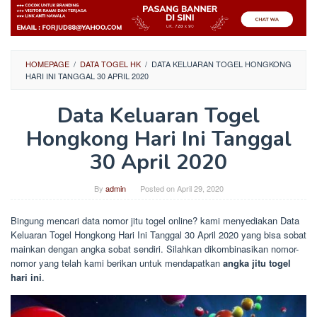
HOMEPAGE
/
DATA TOGEL HK
/
DATA KELUARAN TOGEL HONGKONG
HARI INI TANGGAL 30 APRIL 2020
Data Keluaran Togel
Hongkong Hari Ini Tanggal
30 April 2020
By
admin
Posted on
April 29, 2020
Bingung mencari data nomor jitu togel online? kami menyediakan Data
Keluaran Togel Hongkong Hari Ini Tanggal 30 April 2020 yang bisa sobat
mainkan dengan angka sobat sendiri. Silahkan dikombinasikan nomor-
nomor yang telah kami berikan untuk mendapatkan
angka jitu togel
hari ini
.