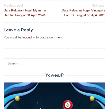
Post
Previous post
Next post
Data Keluaran Togel Myanmar
Data Keluaran Togel Singapura
navigation
Hari Ini Tanggal 30 April 2020
Hari Ini Tanggal 30 April 2020
Leave a Reply
You must be
logged in
to post a comment.
Search
for:
YowesJP