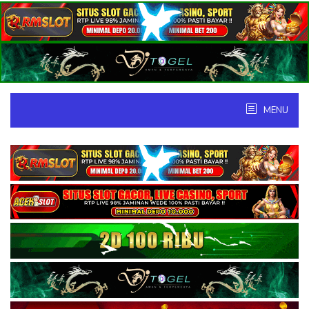
Skip
to
content
MENU