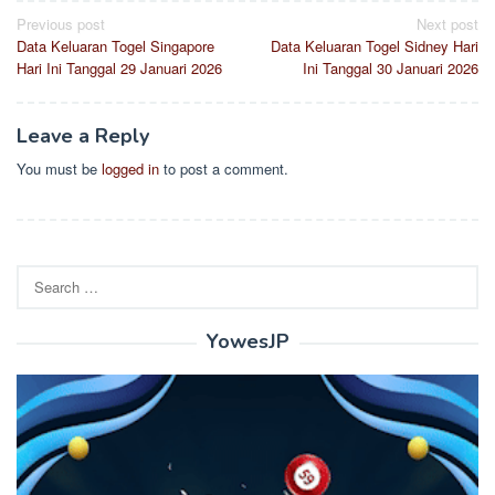
Post
Previous post
Next post
Data Keluaran Togel Singapore
Data Keluaran Togel Sidney Hari
navigation
Hari Ini Tanggal 29 Januari 2026
Ini Tanggal 30 Januari 2026
Leave a Reply
You must be
logged in
to post a comment.
Search
for:
YowesJP