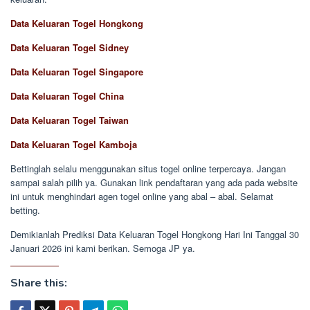
Data Keluaran Togel Hongkong
Data Keluaran Togel Sidney
Data Keluaran Togel Singapore
Data Keluaran Togel China
Data Keluaran Togel Taiwan
Data Keluaran Togel Kamboja
Bettinglah selalu menggunakan situs togel online terpercaya. Jangan
sampai salah pilih ya. Gunakan link pendaftaran yang ada pada website
ini untuk menghindari agen togel online yang abal – abal. Selamat
betting.
Demikianlah Prediksi Data Keluaran Togel Hongkong Hari Ini Tanggal 30
Januari 2026 ini kami berikan. Semoga JP ya.
Share this: