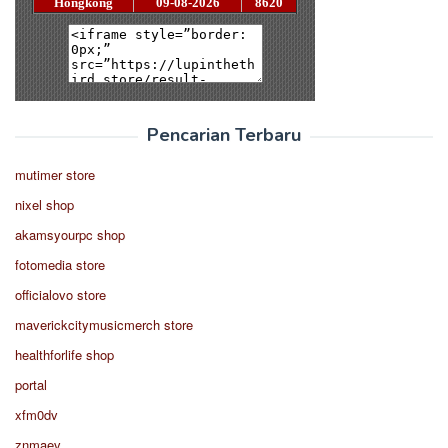
Pencarian Terbaru
mutimer store
nixel shop
akamsyourpc shop
fotomedia store
officialovo store
maverickcitymusicmerch store
healthforlife shop
portal
xfm0dv
znmaev