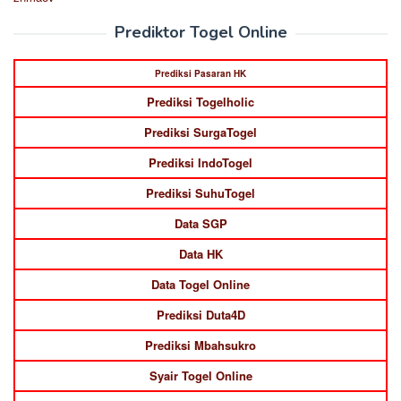
Prediktor Togel Online
Prediksi Pasaran HK
Prediksi Togelholic
Prediksi SurgaTogel
Prediksi IndoTogel
Prediksi SuhuTogel
Data SGP
Data HK
Data Togel Online
Prediksi Duta4D
Prediksi Mbahsukro
Syair Togel Online