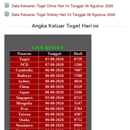
Data Keluaran Togel China Hari Ini Tanggal 06 Agustus 2026
Data Keluaran Togel Sidney Hari Ini Tanggal 06 Agustus 2026
Angka Keluar Togel Hari ini