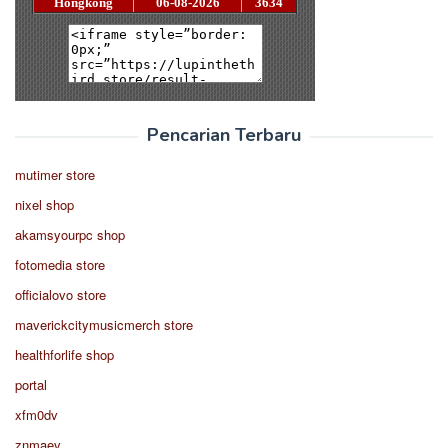
Pencarian Terbaru
mutimer store
nixel shop
akamsyourpc shop
fotomedia store
officialovo store
maverickcitymusicmerch store
healthforlife shop
portal
xfm0dv
znmaev