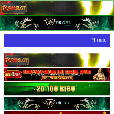
Skip
to
content
MENU