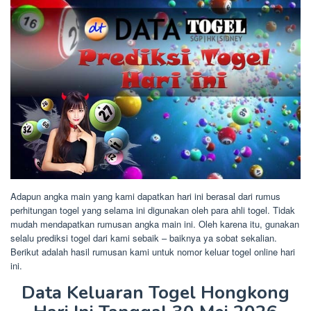
Adapun angka main yang kami dapatkan hari ini berasal dari rumus
perhitungan togel yang selama ini digunakan oleh para ahli togel. Tidak
mudah mendapatkan rumusan angka main ini. Oleh karena itu, gunakan
selalu prediksi togel dari kami sebaik – baiknya ya sobat sekalian.
Berikut adalah hasil rumusan kami untuk nomor keluar togel online hari
ini.
Data Keluaran Togel Hongkong