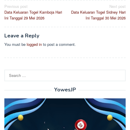
Post
Previous post
Next post
Data Keluaran Togel Kamboja Hari
Data Keluaran Togel Sidney Hari
navigation
Ini Tanggal 29 Mei 2026
Ini Tanggal 30 Mei 2026
Leave a Reply
You must be
logged in
to post a comment.
Search
for:
YowesJP