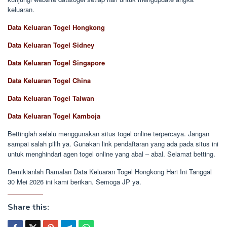
keluaran.
Data Keluaran Togel Hongkong
Data Keluaran Togel Sidney
Data Keluaran Togel Singapore
Data Keluaran Togel China
Data Keluaran Togel Taiwan
Data Keluaran Togel Kamboja
Bettinglah selalu menggunakan situs togel online terpercaya. Jangan
sampai salah pilih ya. Gunakan link pendaftaran yang ada pada situs ini
untuk menghindari agen togel online yang abal – abal. Selamat betting.
Demikianlah Ramalan Data Keluaran Togel Hongkong Hari Ini Tanggal
30 Mei 2026 ini kami berikan. Semoga JP ya.
Share this: