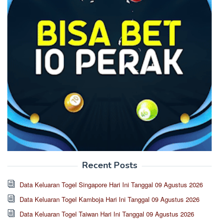
Recent Posts
Data Keluaran Togel Singapore Hari Ini Tanggal 09 Agustus 2026
Data Keluaran Togel Kamboja Hari Ini Tanggal 09 Agustus 2026
Data Keluaran Togel Taiwan Hari Ini Tanggal 09 Agustus 2026