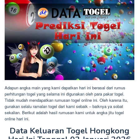
Adapun angka main yang kami dapatkan hari ini berasal dari rumus
perhitungan togel yang selama ini digunakan oleh para pakar togel.
Tidak mudah mendapatkan rumusan togel online ini. Oleh karena itu,
gunakan selalu ramalan togel dari kami sebaik – baiknya ya sobat
sekalian. Berikut adalah hasil rumusan kami untuk angka jitu togel
online hari ini.
Data Keluaran Togel Hongkong