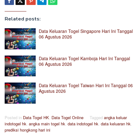
Related posts:
Data Keluaran Togel Singapore Hari Ini Tanggal
06 Agustus 2026
Data Keluaran Togel Kamboja Hari Ini Tanggal
06 Agustus 2026
Data Keluaran Togel Taiwan Hari Ini Tanggal 06
Agustus 2026
Posted in
Data Togel HK
,
Data Togel Online
Tagged
angka keluar
indotogel hk
,
angka main togel hk
,
data indotogel hk
,
data keluaran hk
,
prediksi hongkong hari ini