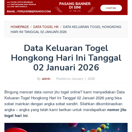
HOMEPAGE
/
DATA TOGEL HK
/
DATA KELUARAN TOGEL HONGKONG
HARI INI TANGGAL 02 JANUARI 2026
Data Keluaran Togel
Hongkong Hari Ini Tanggal
02 Januari 2026
By
admin
Posted on
January 1, 2026
Bingung mencari data nomor jitu togel online? kami menyediakan Data
Keluaran Togel Hongkong Hari Ini Tanggal 02 Januari 2026 yang bisa
sobat mainkan dengan angka sobat sendiri. Silahkan dikombinasikan
angka – angka yang telah kami berikan untuk mendapatkan
nomor jitu
togel hari ini
.