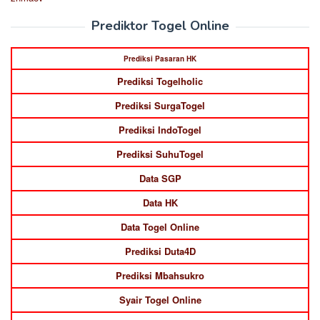
Prediktor Togel Online
Prediksi Pasaran HK
Prediksi Togelholic
Prediksi SurgaTogel
Prediksi IndoTogel
Prediksi SuhuTogel
Data SGP
Data HK
Data Togel Online
Prediksi Duta4D
Prediksi Mbahsukro
Syair Togel Online