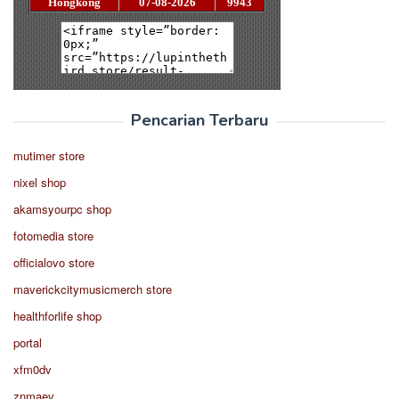
Pencarian Terbaru
mutimer store
nixel shop
akamsyourpc shop
fotomedia store
officialovo store
maverickcitymusicmerch store
healthforlife shop
portal
xfm0dv
znmaev