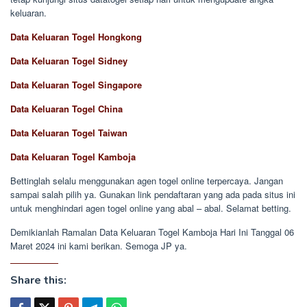
keluaran.
Data Keluaran Togel Hongkong
Data Keluaran Togel Sidney
Data Keluaran Togel Singapore
Data Keluaran Togel China
Data Keluaran Togel Taiwan
Data Keluaran Togel Kamboja
Bettinglah selalu menggunakan agen togel online terpercaya. Jangan
sampai salah pilih ya. Gunakan link pendaftaran yang ada pada situs ini
untuk menghindari agen togel online yang abal – abal. Selamat betting.
Demikianlah Ramalan Data Keluaran Togel Kamboja Hari Ini Tanggal 06
Maret 2024 ini kami berikan. Semoga JP ya.
Share this: