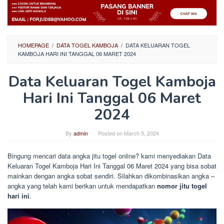
HOMEPAGE
/
DATA TOGEL KAMBOJA
/
DATA KELUARAN TOGEL
KAMBOJA HARI INI TANGGAL 06 MARET 2024
Data Keluaran Togel Kamboja
Hari Ini Tanggal 06 Maret
2024
By
admin
Posted on
March 5, 2024
Bingung mencari data angka jitu togel online? kami menyediakan Data
Keluaran Togel Kamboja Hari Ini Tanggal 06 Maret 2024 yang bisa sobat
mainkan dengan angka sobat sendiri. Silahkan dikombinasikan angka –
angka yang telah kami berikan untuk mendapatkan
nomor jitu togel
hari ini
.