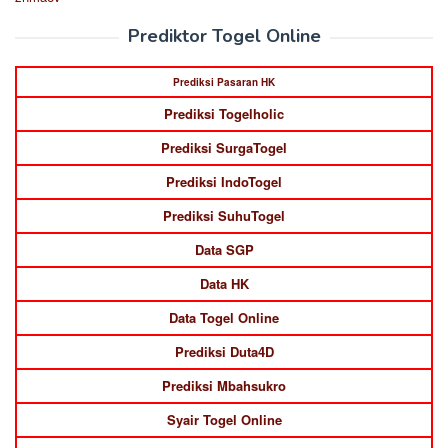
Prediktor Togel Online
Prediksi Pasaran HK
Prediksi Togelholic
Prediksi SurgaTogel
Prediksi IndoTogel
Prediksi SuhuTogel
Data SGP
Data HK
Data Togel Online
Prediksi Duta4D
Prediksi Mbahsukro
Syair Togel Online