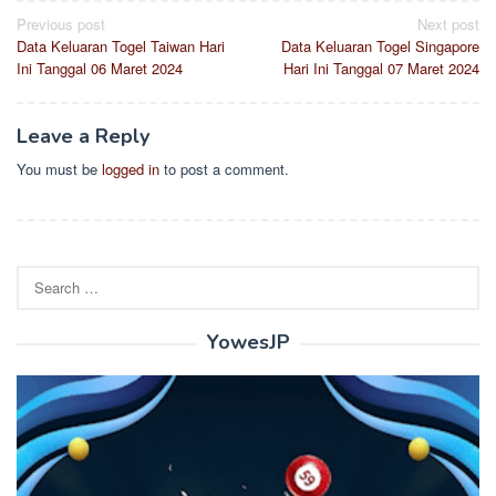
Post
Previous post
Next post
Data Keluaran Togel Taiwan Hari
Data Keluaran Togel Singapore
navigation
Ini Tanggal 06 Maret 2024
Hari Ini Tanggal 07 Maret 2024
Leave a Reply
You must be
logged in
to post a comment.
Search
for:
YowesJP