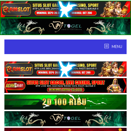
Skip
to
content
MENU