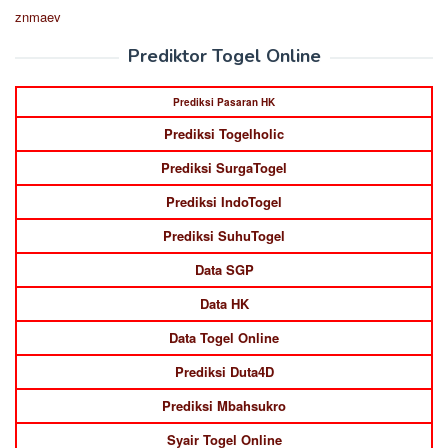
znmaev
Prediktor Togel Online
Prediksi Pasaran HK
Prediksi Togelholic
Prediksi SurgaTogel
Prediksi IndoTogel
Prediksi SuhuTogel
Data SGP
Data HK
Data Togel Online
Prediksi Duta4D
Prediksi Mbahsukro
Syair Togel Online