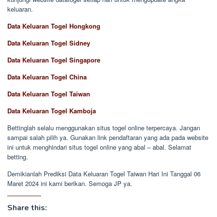
keluaran.
Data Keluaran Togel Hongkong
Data Keluaran Togel Sidney
Data Keluaran Togel Singapore
Data Keluaran Togel China
Data Keluaran Togel Taiwan
Data Keluaran Togel Kamboja
Bettinglah selalu menggunakan situs togel online terpercaya. Jangan
sampai salah pilih ya. Gunakan link pendaftaran yang ada pada website
ini untuk menghindari situs togel online yang abal – abal. Selamat
betting.
Demikianlah Prediksi Data Keluaran Togel Taiwan Hari Ini Tanggal 06
Maret 2024 ini kami berikan. Semoga JP ya.
Share this: