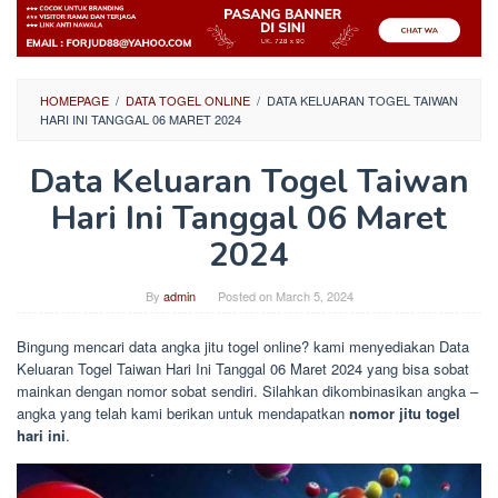
HOMEPAGE
/
DATA TOGEL ONLINE
/
DATA KELUARAN TOGEL TAIWAN
HARI INI TANGGAL 06 MARET 2024
Data Keluaran Togel Taiwan
Hari Ini Tanggal 06 Maret
2024
By
admin
Posted on
March 5, 2024
Bingung mencari data angka jitu togel online? kami menyediakan Data
Keluaran Togel Taiwan Hari Ini Tanggal 06 Maret 2024 yang bisa sobat
mainkan dengan nomor sobat sendiri. Silahkan dikombinasikan angka –
angka yang telah kami berikan untuk mendapatkan
nomor jitu togel
hari ini
.