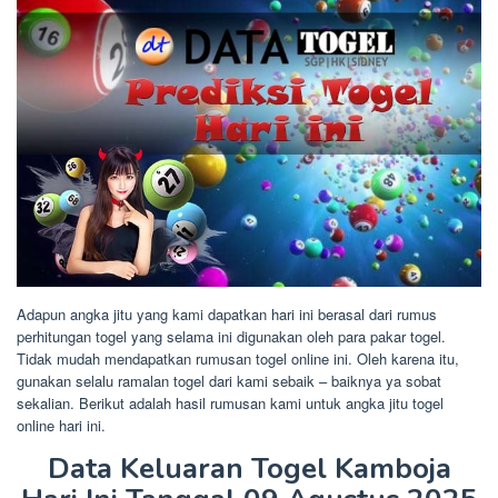
Adapun angka jitu yang kami dapatkan hari ini berasal dari rumus
perhitungan togel yang selama ini digunakan oleh para pakar togel.
Tidak mudah mendapatkan rumusan togel online ini. Oleh karena itu,
gunakan selalu ramalan togel dari kami sebaik – baiknya ya sobat
sekalian. Berikut adalah hasil rumusan kami untuk angka jitu togel
online hari ini.
Data Keluaran Togel Kamboja