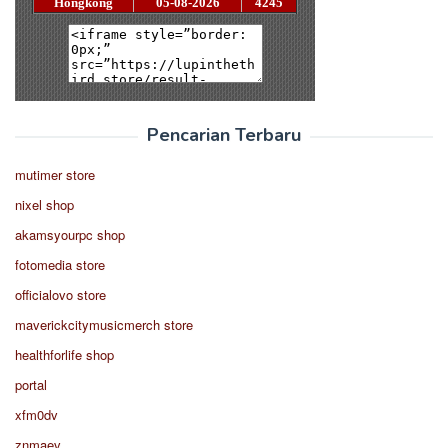
Pencarian Terbaru
mutimer store
nixel shop
akamsyourpc shop
fotomedia store
officialovo store
maverickcitymusicmerch store
healthforlife shop
portal
xfm0dv
znmaev