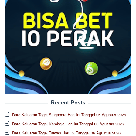
Recent Posts
Data Keluaran Togel Singapore Hari Ini Tanggal 06 Agustus 2026
Data Keluaran Togel Kamboja Hari Ini Tanggal 06 Agustus 2026
Data Keluaran Togel Taiwan Hari Ini Tanggal 06 Agustus 2026