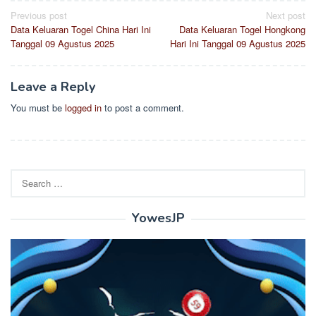
Post
Previous post
Next post
Data Keluaran Togel China Hari Ini
Data Keluaran Togel Hongkong
navigation
Tanggal 09 Agustus 2025
Hari Ini Tanggal 09 Agustus 2025
Leave a Reply
You must be
logged in
to post a comment.
Search
for:
YowesJP