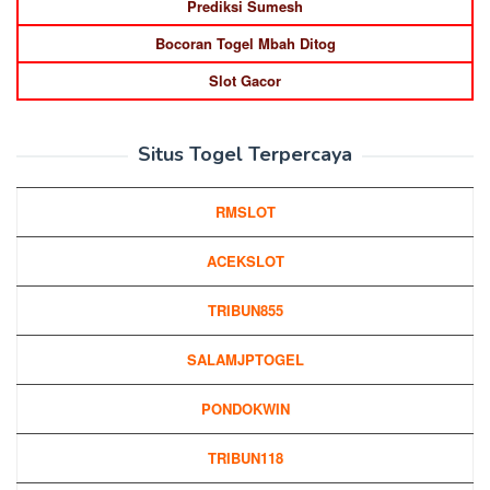
Prediksi Sumesh
Bocoran Togel Mbah Ditog
Slot Gacor
Situs Togel Terpercaya
RMSLOT
ACEKSLOT
TRIBUN855
SALAMJPTOGEL
PONDOKWIN
TRIBUN118