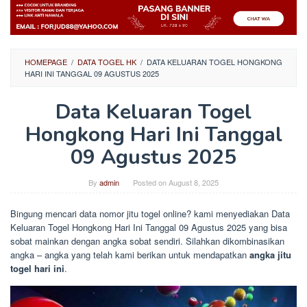
HOMEPAGE
/
DATA TOGEL HK
/
DATA KELUARAN TOGEL HONGKONG
HARI INI TANGGAL 09 AGUSTUS 2025
Data Keluaran Togel
Hongkong Hari Ini Tanggal
09 Agustus 2025
By
admin
Posted on
August 8, 2025
Bingung mencari data nomor jitu togel online? kami menyediakan Data
Keluaran Togel Hongkong Hari Ini Tanggal 09 Agustus 2025 yang bisa
sobat mainkan dengan angka sobat sendiri. Silahkan dikombinasikan
angka – angka yang telah kami berikan untuk mendapatkan
angka jitu
togel hari ini
.