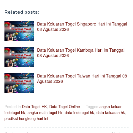
Related posts:
Data Keluaran Togel Singapore Hari Ini Tanggal
08 Agustus 2026
Data Keluaran Togel Kamboja Hari Ini Tanggal
08 Agustus 2026
Data Keluaran Togel Taiwan Hari Ini Tanggal 08
Agustus 2026
Posted in
Data Togel HK
,
Data Togel Online
Tagged
angka keluar
indotogel hk
,
angka main togel hk
,
data indotogel hk
,
data keluaran hk
,
prediksi hongkong hari ini