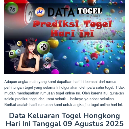
Adapun angka main yang kami dapatkan hari ini berasal dari rumus
perhitungan togel yang selama ini digunakan oleh para suhu togel. Tidak
mudah mendapatkan rumusan togel online ini. Oleh karena itu, gunakan
selalu prediksi togel dari kami sebaik – baiknya ya sobat sekalian.
Berikut adalah hasil rumusan kami untuk angka jitu togel online hari ini.
Data Keluaran Togel Hongkong
Hari Ini Tanggal 09 Agustus 2025