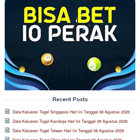
Recent Posts
Data Keluaran Togel Singapore Hari Ini Tanggal 08 Agustus 2026
Data Keluaran Togel Kamboja Hari Ini Tanggal 08 Agustus 2026
Data Keluaran Togel Taiwan Hari Ini Tanggal 08 Agustus 2026
Data Keluaran Togel China Hari Ini Tanggal 08 Agustus 2026