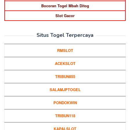
Bocoran Togel Mbah Ditog
Slot Gacor
Situs Togel Terpercaya
RMSLOT
ACEKSLOT
TRIBUN855
SALAMJPTOGEL
PONDOKWIN
TRIBUN118
KAPALSLOT