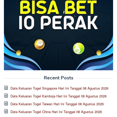
Recent Posts
Data Keluaran Togel Singapore Hari Ini Tanggal 08 Agustus 2026
Data Keluaran Togel Kamboja Hari Ini Tanggal 08 Agustus 2026
Data Keluaran Togel Taiwan Hari Ini Tanggal 08 Agustus 2026
Data Keluaran Togel China Hari Ini Tanggal 08 Agustus 2026