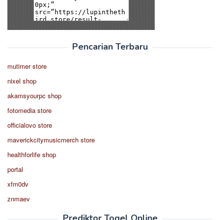
Pencarian Terbaru
mutimer store
nixel shop
akamsyourpc shop
fotomedia store
officialovo store
maverickcitymusicmerch store
healthforlife shop
portal
xfm0dv
znmaev
Prediktor Togel Online