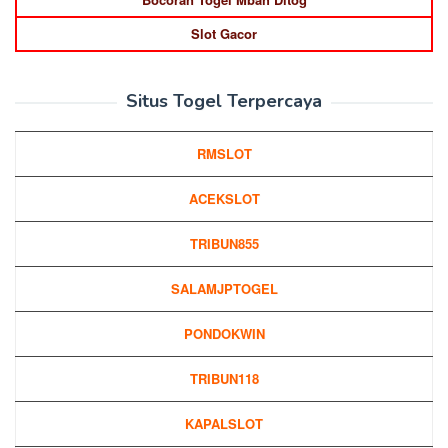
Slot Gacor
Situs Togel Terpercaya
RMSLOT
ACEKSLOT
TRIBUN855
SALAMJPTOGEL
PONDOKWIN
TRIBUN118
KAPALSLOT