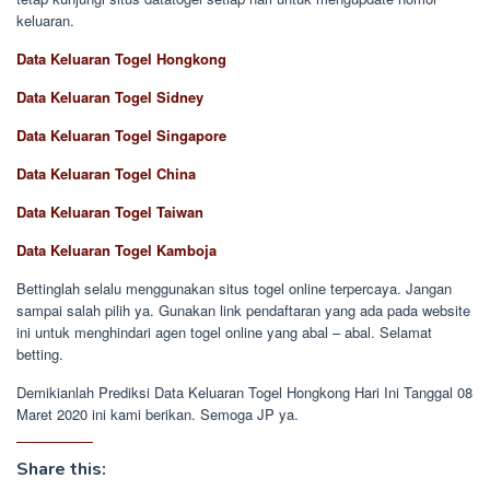
keluaran.
Data Keluaran Togel Hongkong
Data Keluaran Togel Sidney
Data Keluaran Togel Singapore
Data Keluaran Togel China
Data Keluaran Togel Taiwan
Data Keluaran Togel Kamboja
Bettinglah selalu menggunakan situs togel online terpercaya. Jangan
sampai salah pilih ya. Gunakan link pendaftaran yang ada pada website
ini untuk menghindari agen togel online yang abal – abal. Selamat
betting.
Demikianlah Prediksi Data Keluaran Togel Hongkong Hari Ini Tanggal 08
Maret 2020 ini kami berikan. Semoga JP ya.
Share this: