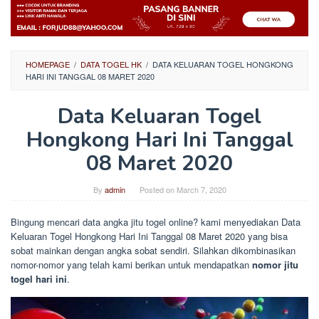
HOMEPAGE
/
DATA TOGEL HK
/
DATA KELUARAN TOGEL HONGKONG
HARI INI TANGGAL 08 MARET 2020
Data Keluaran Togel
Hongkong Hari Ini Tanggal
08 Maret 2020
By
admin
Posted on
March 7, 2020
Bingung mencari data angka jitu togel online? kami menyediakan Data
Keluaran Togel Hongkong Hari Ini Tanggal 08 Maret 2020 yang bisa
sobat mainkan dengan angka sobat sendiri. Silahkan dikombinasikan
nomor-nomor yang telah kami berikan untuk mendapatkan
nomor jitu
togel hari ini
.