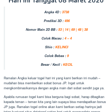
Hari Ini Tanggal 08 Maret 2020
Angka 4D :
3738
Prediksi 3D :
496
Nomor Main 2D BB :
53 | 14 | 69 | 48 | 38
Colok Macau :
4 – 4
Shio :
KELINCI
Colok Bebas :
9
Besar / Kecil :
KECIL
Ramalan Angka keluar togel hari ini yang kami berikan ini mudah –
mudahan bisa memberikan sobat bonus JP. Ingat untuk
mengkombinasikannya dengan angka main dari sobat sendiri juga ya.
Apabila rumusan togel kami bisa berguna bagi sobat, harap dibagikan
kepada teman – teman kita yang lain supaya bisa mendapatkan bonus
JP juga. Ramalan togel online akan kami berikan setiap harinya jadi
tetap kunjungi situs datatogel setiap hari untuk mengupdate nomor