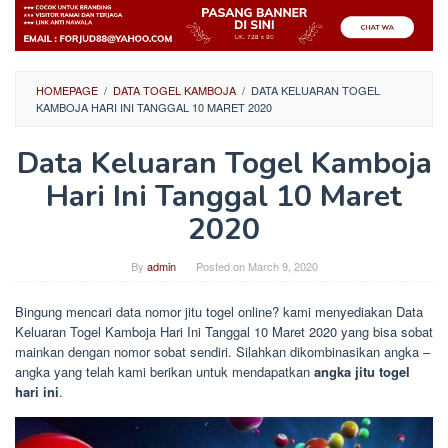
HOMEPAGE
/
DATA TOGEL KAMBOJA
/
DATA KELUARAN TOGEL
KAMBOJA HARI INI TANGGAL 10 MARET 2020
Data Keluaran Togel Kamboja
Hari Ini Tanggal 10 Maret
2020
By
admin
Posted on
March 9, 2020
Bingung mencari data nomor jitu togel online? kami menyediakan Data
Keluaran Togel Kamboja Hari Ini Tanggal 10 Maret 2020 yang bisa sobat
mainkan dengan nomor sobat sendiri. Silahkan dikombinasikan angka –
angka yang telah kami berikan untuk mendapatkan
angka jitu togel
hari ini
.