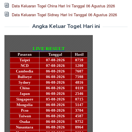
Data Keluaran Togel China Hari Ini Tanggal 06 Agustus 2026
Data Keluaran Togel Sidney Hari Ini Tanggal 06 Agustus 2026
Angka Keluar Togel Hari ini