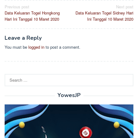
Post
Previous post
Next post
Data Keluaran Togel Hongkong
Data Keluaran Togel Sidney Hari
navigation
Hari Ini Tanggal 10 Maret 2020
Ini Tanggal 10 Maret 2020
Leave a Reply
You must be
logged in
to post a comment.
Search
for:
YowesJP