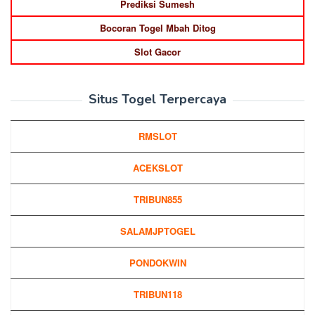
Prediksi Sumesh
Bocoran Togel Mbah Ditog
Slot Gacor
Situs Togel Terpercaya
RMSLOT
ACEKSLOT
TRIBUN855
SALAMJPTOGEL
PONDOKWIN
TRIBUN118