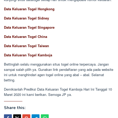
Data Keluaran Togel Hongkong
Data Keluaran Togel Sidney
Data Keluaran Togel Singapore
Data Keluaran Togel China
Data Keluaran Togel Taiwan
Data Keluaran Togel Kamboja
Bettinglah selalu menggunakan situs togel online terpercaya. Jangan
sampai salah pilih ya. Gunakan link pendaftaran yang ada pada website
ini untuk menghindari agen togel online yang abal – abal. Selamat
betting.
Demikianlah Prediksi Data Keluaran Togel Kamboja Hari Ini Tanggal 10
Maret 2020 ini kami berikan. Semoga JP ya.
Share this: