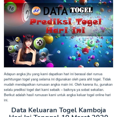
Adapun angka jitu yang kami dapatkan hari ini berasal dari rumus
perhitungan togel yang selama ini digunakan oleh para ahli togel. Tidak
mudah mendapatkan rumusan angka main ini. Oleh karena itu, gunakan
selalu prediksi togel dari kami sebaik – baiknya ya sobat sekalian.
Berikut adalah hasil rumusan kami untuk angka keluar togel online hari
ini.
Data Keluaran Togel Kamboja