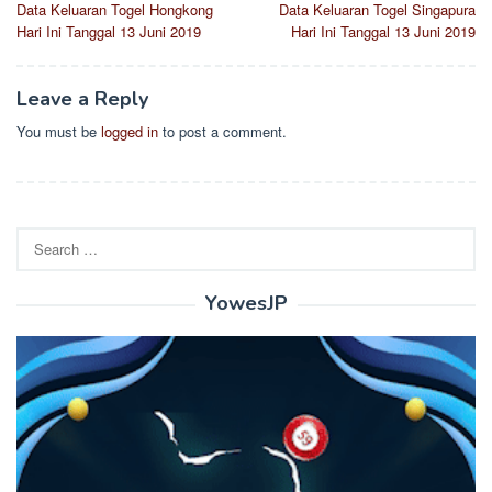
Data Keluaran Togel Hongkong
Data Keluaran Togel Singapura
navigation
Hari Ini Tanggal 13 Juni 2019
Hari Ini Tanggal 13 Juni 2019
Leave a Reply
You must be
logged in
to post a comment.
Search
for:
YowesJP