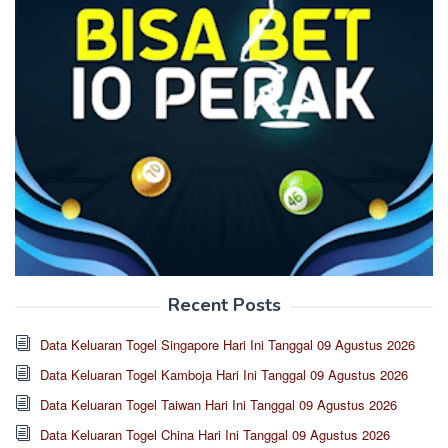
Recent Posts
Data Keluaran Togel Singapore Hari Ini Tanggal 09 Agustus 2026
Data Keluaran Togel Kamboja Hari Ini Tanggal 09 Agustus 2026
Data Keluaran Togel Taiwan Hari Ini Tanggal 09 Agustus 2026
Data Keluaran Togel China Hari Ini Tanggal 09 Agustus 2026