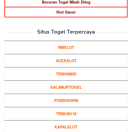
Bocoran Togel Mbah Ditog
Slot Gacor
Situs Togel Terpercaya
RMSLOT
ACEKSLOT
TRIBUN855
SALAMJPTOGEL
PONDOKWIN
TRIBUN118
KAPALSLOT