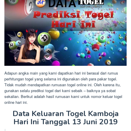
Adapun angka main yang kami dapatkan hari ini berasal dari rumus
perhitungan togel yang selama ini digunakan oleh para pakar togel.
Tidak mudah mendapatkan rumusan togel online ini. Oleh karena itu,
gunakan selalu prediksi togel dari kami sebaik – baiknya ya sobat
sekalian. Berikut adalah hasil rumusan kami untuk nomor keluar togel
online hari ini.
Data Keluaran Togel Kamboja
Hari Ini Tanggal 13 Juni 2019