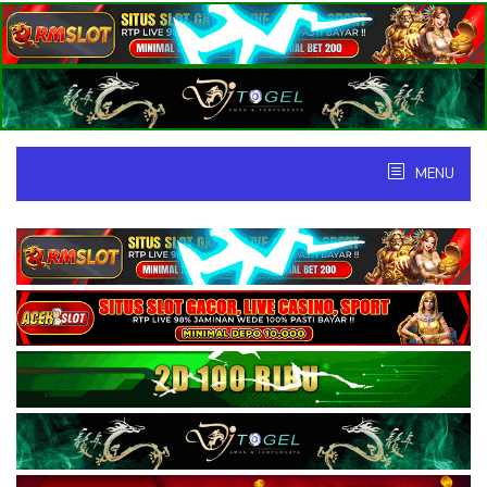
Skip
to
content
MENU