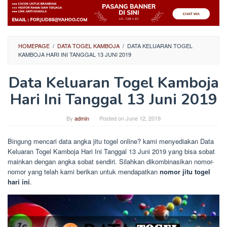
HOMEPAGE
/
DATA TOGEL KAMBOJA
/
DATA KELUARAN TOGEL
KAMBOJA HARI INI TANGGAL 13 JUNI 2019
Data Keluaran Togel Kamboja
Hari Ini Tanggal 13 Juni 2019
By
admin
Posted on
June 12, 2019
Bingung mencari data angka jitu togel online? kami menyediakan Data
Keluaran Togel Kamboja Hari Ini Tanggal 13 Juni 2019 yang bisa sobat
mainkan dengan angka sobat sendiri. Silahkan dikombinasikan nomor-
nomor yang telah kami berikan untuk mendapatkan
nomor jitu togel
hari ini
.