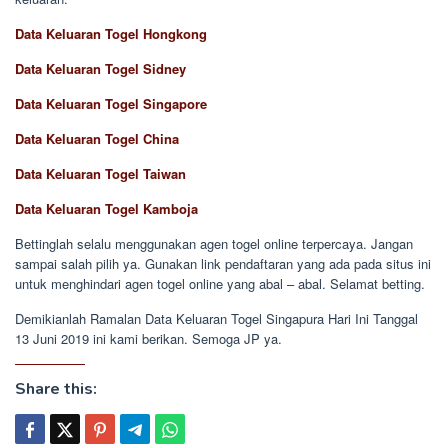
Data Keluaran Togel Hongkong
Data Keluaran Togel Sidney
Data Keluaran Togel Singapore
Data Keluaran Togel China
Data Keluaran Togel Taiwan
Data Keluaran Togel Kamboja
Bettinglah selalu menggunakan agen togel online terpercaya. Jangan
sampai salah pilih ya. Gunakan link pendaftaran yang ada pada situs ini
untuk menghindari agen togel online yang abal – abal. Selamat betting.
Demikianlah Ramalan Data Keluaran Togel Singapura Hari Ini Tanggal
13 Juni 2019 ini kami berikan. Semoga JP ya.
Share this: